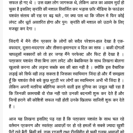
सफल हो गए थे । उस वक़्त लोग जागरूक थे, लेकिन आज का आवाम मुर्दा हो
चुका है इसलिए क्रांति की मशाल विसर्जित कर भड़ास फ़ॉर मीडिया के फाउंडर
यशवंत संतत्व की राह पर बढ़ चले , पर क्या पता था कि जीवन मे फिर कोई
लंपट और धूर्त अवतरित होगा और पुनः क्रांति की मशाल को उठाने के लिए
मजबूर कर देगा ।
जिंदगी में मैने तीन प्रकार के लोगों को सदैव परेशान-हाल देखा है एक-
वफादार, दूसरा-मददगार और तीसरा-इमानदार व दिल का साफ । बाकी दोगलों
चापलूसों मक्कारों को तो हर जगह मैंने परफेक्ट और फिट ही देखा है ।
पत्रकार यशवंत जैसा बिना लाग लपेट और बेबाकियत के साथ लिखना बोलना
खुलासे करना और लड़ना सबके बस की बात नही है । क्योंकि इस वैचारिक
लड़ाई को सिर्फ वही लड़ सकता है जिसका स्वाभिमान जिंदा हो और मैं समझता
हूँ कि यशवंत जैसे बचे कुछ मुट्ठी भर लोगों का स्वाभिमान अभी भी जिंदा है ।
लेकिन अपनी मतरिया बहिनिया कराने वाली इस दुनिया का उसूल यही रहा है
कि जिनकी कामयाबी वो रोक नही पाते उनकी बदनामी शुरू कर देते हैं और
जिन्हें हराने की कोशिशें सफल नही होती उनके खिलाफ साजिशें शुरू कर देते
हैं ।
आज यह लिखना इसलिए पड़ रहा है कि पत्रकार यशवंत के साथ चल रहे
वर्तमान प्रकरण और स्वतंत्र आवाज़ों पर हो रहे हमलों से सबसे ज़्यादा ख़ुशी
पैरों तले बैठी, बिकी हुई, नाक रगड़ती तथा रीढ़विहीन हो चुकी गुलाम आवाज़ों को