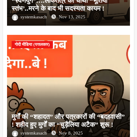
“स्वर्णयुग”….लोकतंत्र का चौथा “भूतिया
स्तंभ’..मरने के बाद भी सदस्यता कायम !
systemkasach
Nov 13, 2025
गोदी मीडिया (पत्तलकार)
मुर्गों की “शहादत” और पत्रकारों की “बदहवासी”
! शहीद हुए मुर्गों का “चुड़ैलिया अटैक” शुरू !
systemkasach
Nov 8, 2025