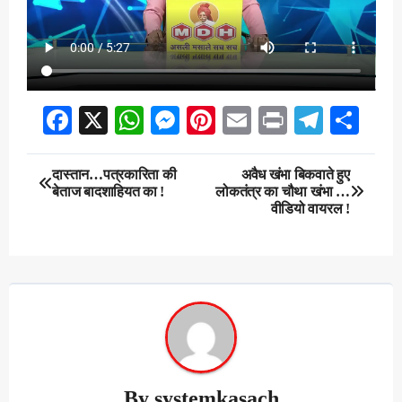
Facebook
X
WhatsApp
Messenger
Pinterest
Email
Print
Teleg
Sha
Post
दास्तान…पत्रकारिता की
अवैध खंभा बिकवाते हुए
बेताज बादशाहियत का !
लोकतंत्र का चौथा खंभा …
navigation
वीडियो वायरल !
By
systemkasach