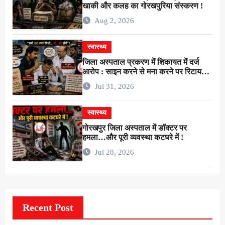
खाकी और कलह का गोरखपुरिया संस्करण !
Aug 2, 2026
स्वास्थ्य
जिला अस्पताल प्रकरण में शिकायत में दर्ज
आरोप : साइन करने से मना करने पर रिटायर
लैब टेक्नीशियन ने सर्जन से कहा–”अभी 100
Jul 31, 2026
रुपये देंगे तो…गाँ…मरा लोगे” !
स्वास्थ्य
गोरखपुर जिला अस्पताल में डॉक्टर पर
हमला…और पूरी व्यवस्था कटघरे में !
Jul 28, 2026
Recent Post