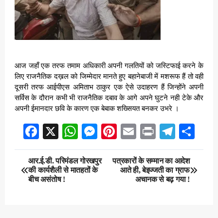
आज जहाँ एक तरफ तमाम अधिकारी अपनी गलतियों को जस्टिफाई करने के
लिए राजनैतिक दख़ल को जिम्मेदार मानते हुए बहानेबाजी में मशरूफ हैं तो वही
दूसरी तरफ आईपीएस अमिताभ ठाकुर एक ऐसे उदाहरण हैं जिन्होंने अपनी
सर्विस के दौरान कभी भी राजनैतिक दबाव के आगे अपने घुटने नही टेके और
अपनी ईमानदार छवि के कारण एक बेबाक शख्सियत बनकर उभरे ।
Facebook
X
WhatsApp
Messenger
Pinterest
Email
Print
Teleg
Sha
Post
आर.ई.डी. परिमंडल गोरखपुर
पत्रकारों के सम्मान का आदेश
की कार्यशैली से मातहतों के
आते ही, बेइज्जती का ग्राफ
navigation
बीच असंतोष !
अचानक से बढ़ गया !