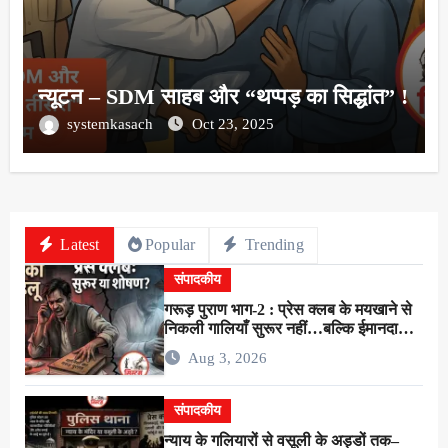
न्यूटन – SDM साहब और “थप्पड़ का सिद्धांत” !
systemkasach
Oct 23, 2025
Latest
Popular
Trending
संपादकीय
गरूड़ पुराण भाग-2 : प्रेस क्लब के मयखाने से
निकली गालियाँ सुरूर नहीं…बल्कि ईमानदारी
के शोषण की चीख थी !
Aug 3, 2026
संपादकीय
न्याय के गलियारों से वसूली के अड्डों तक–