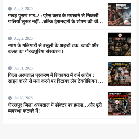
Aug 3, 2026
गरूड़ पुराण भाग-2 : प्रेस क्लब के मयखाने से निकली
गालियाँ सुरूर नहीं…बल्कि ईमानदारी के शोषण की चीख
थी !
Aug 2, 2026
न्याय के गलियारों से वसूली के अड्डों तक–खाकी और
कलह का गोरखपुरिया संस्करण !
Jul 31, 2026
जिला अस्पताल प्रकरण में शिकायत में दर्ज आरोप :
साइन करने से मना करने पर रिटायर लैब टेक्नीशियन ने
सर्जन से कहा–”अभी 100 रुपये देंगे तो…गाँ…मरा लोगे”
!
Jul 28, 2026
गोरखपुर जिला अस्पताल में डॉक्टर पर हमला…और पूरी
व्यवस्था कटघरे में !