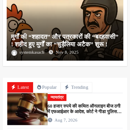
मुर्गों की “शहादत” और पत्रकारों की “बदहवासी”
! शहीद हुए मुर्गों का “चुड़ैलिया अटैक” शुरू !
systemkasach
Nov 8, 2025
Latest
Popular
Trending
न्यायतंत्र
60 हजार रुपये की कथित ऑनलाइन बीज ठगी
में एफआईआर के आदेश, कोर्ट ने गीडा पुलिस
को 24 घंटे में मुकदमा दर्ज करने का दिया निर्देश
Aug 7, 2026