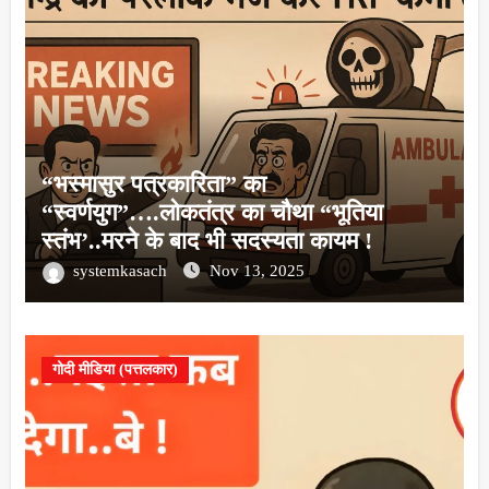
“भस्मासुर पत्रकारिता” का
“स्वर्णयुग”….लोकतंत्र का चौथा “भूतिया
स्तंभ’..मरने के बाद भी सदस्यता कायम !
systemkasach
Nov 13, 2025
गोदी मीडिया (पत्तलकार)