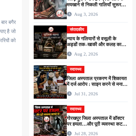
मयखाने से निकली गालियाँ सुरूर
नहीं…बल्कि ईमानदारी के शोषण की
Aug 3, 2026
चीख थी !
 बार बगैर
संपादकीय
पाए है जो
न्याय के गलियारों से वसूली के
ारियों को
अड्डों तक–खाकी और कलह का
गोरखपुरिया संस्करण !
Aug 2, 2026
स्वास्थ्य
जिला अस्पताल प्रकरण में शिकायत
में दर्ज आरोप : साइन करने से मना
करने पर रिटायर लैब टेक्नीशियन ने
Jul 31, 2026
सर्जन से कहा–”अभी 100 रुपये देंगे
तो…गाँ…मरा लोगे” !
स्वास्थ्य
गोरखपुर जिला अस्पताल में डॉक्टर
पर हमला…और पूरी व्यवस्था कटघरे
में !
Jul 28, 2026