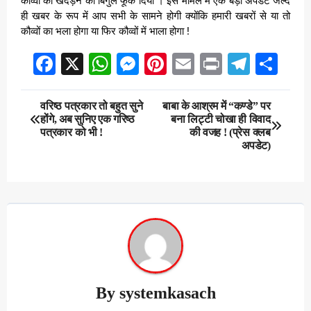
कौव्वों को खदेड़ने का बिगुल फूँक दिया । इस मामले में एक बड़ी अपडेट जल्द
ही खबर के रूप में आप सभी के सामने होगी क्योंकि हमारी खबरों से या तो
कौव्वों का भला होगा या फिर कौव्वों में भाला होगा !
Facebook
X
WhatsApp
Messenger
Pinterest
Email
Print
Teleg
Sha
Post
वरिष्ठ पत्रकार तो बहुत सुने
बाबा के आश्रम में “कण्डे” पर
होंगे, अब सुनिए एक गरिष्ठ
बना लिट्टी चोखा ही विवाद
navigation
पत्रकार को भी !
की वजह ! (प्रेस क्लब
अपडेट)
By
systemkasach