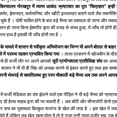
ित्सालय गोरखपुर में व्याप्त आकंठ भ्रष्टाचार का पूरा “चित्रहार” इन्ही 
्मठ, ईमानदार, कर्तव्यनिष्ठ और खाँटी इज्जतदार बताने वाले लैब तकनीशि
ा चुके हैं । दोषी साबित होने के बाद बड़े भैय्या का तबादला हो जाना और तबा
ान हो जाना किस ईश्वरीय कृपा की वजह से संभव हुआ, ये जाँच तो होगी ही
ितना हाथ है इसकी भी जाँच होनी तय है ।
के मामले में शासन से स्वीकृत अभियोजन का जिन्न भी अपने बोतल से बाहर
 में पदस्थ रहकर प्रभावित किया गया
। ताजा प्रकरण में खोजबीन के दौर
ाद से ही फर्जी तौर पर अपने आपको
यूपी प्रयोगशाला प्राविधिज्ञ संघ
का अध्यक
 ने भी वी बी सिंह को अध्यक्ष मानने से इंकार करते हुए तथा इस सम्बंध 
पनी थेथरई से ख्यातिलब्ध हुए परम भौकाली बड़े भैय्या अब तक अपने आपको
र्जी मेडिकल का दंश झेलने वाले एक पीड़ित ने भी बड़े भैय्या को भ्रष्टाचा
 ए डी हेल्थ साहब द्वारा की जा सकती हैं । अब चोरी और सीनाजोरी दोनो ए
और सच का मुकाबला बिल्कुल शतरंज के खेल की तरह है । इस खेल में 
ं लेकिन जब खेल खत्म होता है तो ये राजा रानी प्यादा वजीर सब, एक ही डि