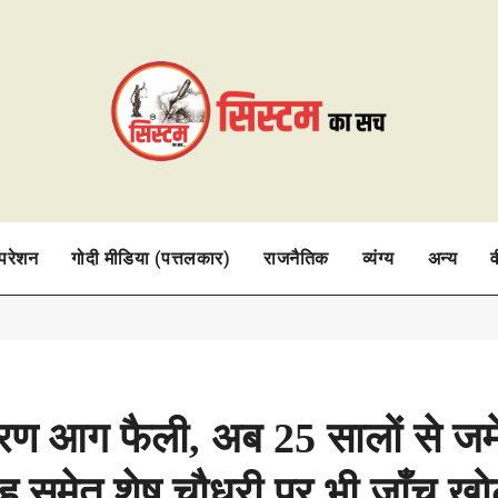
ऑपरेशन
गोदी मीडिया (पत्तलकार)
राजनैतिक
व्यंग्य
अन्य
व
करण आग फैली, अब 25 सालों से जम
िंह समेत शेष चौधरी पर भी जाँच खो