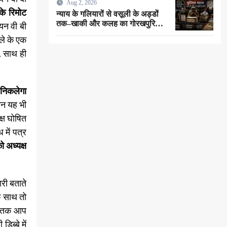
Aug 2, 2026
के रिमोट
न्याय के गलियारों से वसूली के अड्डों
तक–खाकी और कलह का गोरखपुरिया
यन वी बी
संस्करण !
दले के एक
, साथ ही
 निकलेगा
ान यह भी
्ष घोषित
में पत्र
 अध्यक्ष
री बताते
क साथ तो
जबतक आप
ब्बे में