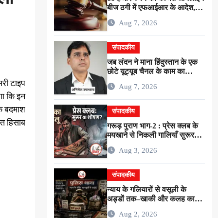
बीज ठगी में एफआईआर के आदेश,
कोर्ट ने गीडा पुलिस को 24 घंटे में
Aug 7, 2026
मुकदमा दर्ज करने का दिया निर्देश
संपादकीय
जब लंदन ने माना हिंदुस्तान के एक
छोटे यूट्यूब चैनल के काम का
लोहा…!
सरी टाइप
Aug 7, 2026
गा कि इन
िक बदमाश
संपादकीय
ित हिसाब
गरूड़ पुराण भाग-2 : प्रेस क्लब के
मयखाने से निकली गालियाँ सुरूर
नहीं…बल्कि ईमानदारी के शोषण की
Aug 3, 2026
चीख थी !
संपादकीय
न्याय के गलियारों से वसूली के
अड्डों तक–खाकी और कलह का
गोरखपुरिया संस्करण !
Aug 2, 2026