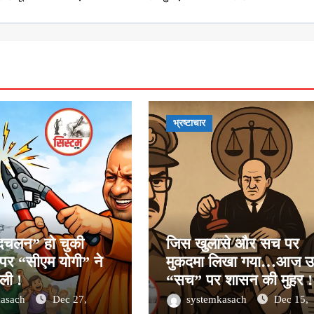
भ्रष्टाचार
“बदचलन” हो चुकी
जिस खुलासे और सच पर
पर “सीएम योगी” ने
मुकदमा लिखा गया…आज उ
ली !
“सच” पर शासन की मुहर !
kasach
Dec 27,
systemkasach
Dec 15,