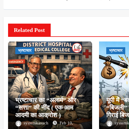
Related Post
भ्रष्टाचार
भ्रष्टाचार
भ्रष्टाचार का “अलार्म” और
यूपी में 
“सत्ता” की नींद ( एक आम
“बिजली” 
आदमी का आक्रोश )
गिराई बिज
systemkasach
Feb 10,
system