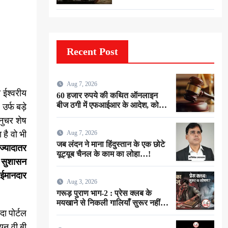
Recent Post
Aug 7, 2026
 ईश्वरीय
60 हजार रुपये की कथित ऑनलाइन
बीज ठगी में एफआईआर के आदेश, कोर्ट
 उर्फ बड़े
ने गीडा पुलिस को 24 घंटे में मुकदमा दर्ज
नुचर शेष
करने का दिया निर्देश
 है वो भी
Aug 7, 2026
जब लंदन ने माना हिंदुस्तान के एक छोटे
ज्यादातर
यूट्यूब चैनल के काम का लोहा…!
ा, सुशासन
 ईमानदार
Aug 3, 2026
गरूड़ पुराण भाग-2 : प्रेस क्लब के
मयखाने से निकली गालियाँ सुरूर नहीं…
ा पोर्टल
बल्कि ईमानदारी के शोषण की चीख थी !
यन वी बी