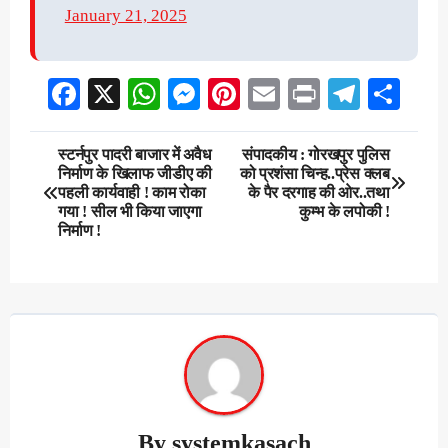
January 21, 2025
Facebook
X
WhatsApp
Messenger
Pinterest
Email
Print
Teleg
Sha
Post
स्टर्नपुर पादरी बाजार में अवैध
संपादकीय : गोरखपुर पुलिस
निर्माण के खिलाफ जीडीए की
को प्रशंसा चिन्ह..प्रेस क्लब
navigation
पहली कार्यवाही ! काम रोका
के पैर दरगाह की ओर..तथा
गया ! सील भी किया जाएगा
कुम्भ के लपोकी !
निर्माण !
By
systemkasach