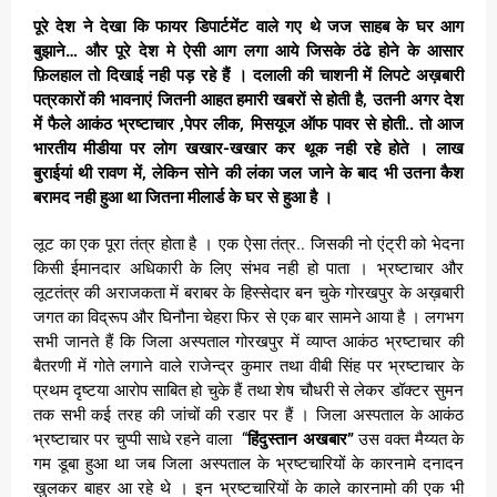
पूरे देश ने देखा कि फायर डिपार्टमेंट वाले गए थे जज साहब के घर आग
बुझाने… और पूरे देश मे ऐसी आग लगा आये जिसके ठंढे होने के आसार
फ़िलहाल तो दिखाई नही पड़ रहे हैं । दलाली की चाशनी में लिपटे अख़बारी
पत्रकारों की भावनाएं जितनी आहत हमारी खबरों से होती है, उतनी अगर देश
में फैले आकंठ भ्रष्टाचार ,पेपर लीक, मिसयूज ऑफ पावर से होती.. तो आज
भारतीय मीडीया पर लोग खखार-खखार कर थूक नही रहे होते । लाख
बुराईयां थी रावण में, लेकिन सोने की लंका जल जाने के बाद भी उतना कैश
बरामद नही हुआ था जितना मीलार्ड के घर से हुआ है ।
लूट का एक पूरा तंत्र होता है । एक ऐसा तंत्र.. जिसकी नो एंट्री को भेदना
किसी ईमानदार अधिकारी के लिए संभव नही हो पाता । भ्रष्टाचार और
लूटतंत्र की अराजकता में बराबर के हिस्सेदार बन चुके गोरखपुर के अख़बारी
जगत का विद्रूप और घिनौना चेहरा फिर से एक बार सामने आया है । लगभग
सभी जानते हैं कि जिला अस्पताल गोरखपुर में व्याप्त आकंठ भ्रष्टाचार की
बैतरणी में गोते लगाने वाले राजेन्द्र कुमार तथा वीबी सिंह पर भ्रष्टाचार के
प्रथम दृष्टया आरोप साबित हो चुके हैं तथा शेष चौधरी से लेकर डॉक्टर सुमन
तक सभी कई तरह की जांचों की रडार पर हैं । जिला अस्पताल के आकंठ
भ्रष्टाचार पर चुप्पी साधे रहने वाला “
हिंदुस्तान अखबार”
उस वक्त मैय्यत के
गम डूबा हुआ था जब जिला अस्पताल के भ्रष्टचारियों के कारनामे दनादन
खुलकर बाहर आ रहे थे । इन भ्रष्टचारियों के काले कारनामो की एक भी