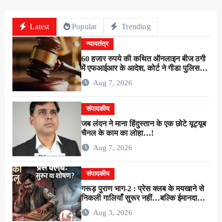
Latest
Popular
Trending
न्यायतंत्र
60 हजार रुपये की कथित ऑनलाइन बीज ठगी
में एफआईआर के आदेश, कोर्ट ने गीडा पुलिस
को 24 घंटे में मुकदमा दर्ज करने का दिया निर्देश
Aug 7, 2026
संपादकीय
जब लंदन ने माना हिंदुस्तान के एक छोटे यूट्यूब
चैनल के काम का लोहा…!
Aug 7, 2026
संपादकीय
गरूड़ पुराण भाग-2 : प्रेस क्लब के मयखाने से
निकली गालियाँ सुरूर नहीं…बल्कि ईमानदारी
के शोषण की चीख थी !
Aug 3, 2026