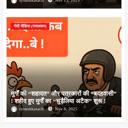
systemkasach
Nov 13, 2025
गोदी मीडिया (पत्तलकार)
मुर्गों की “शहादत” और पत्रकारों की “बदहवासी”
! शहीद हुए मुर्गों का “चुड़ैलिया अटैक” शुरू !
systemkasach
Nov 8, 2025