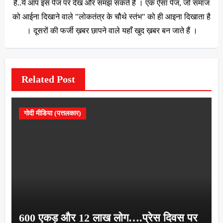
है..ये आप इस पेज पर देख और समझ सकते हैं । एक ऐसा पेज, जो समाज
को आईना दिखाने वाले "लोकतंत्र के चौथे स्तंभ" को ही आइना दिखाता है
। दूसरों की फर्जी ख़बर छापने वाले यहाँ खुद ख़बर बन जाते हैं ।
Related Post
गोदी मीडिया (पत्तलकार)
600 एकड़ और 12 लाख लोग….प्रेस दिवस पर