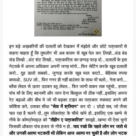
इन बड़े अख़बरियों की दलाली को देखकर मैं मंझोले और छोटे पत्रकारों से
कहना चाहता हूँ कि तुमलोग भी अब कलम से खूब पेल कर लिखो…अंड बंड
संड लिखो ..अंट शंट लिखो… पत्रकारिता का छप्पड़ फाड़ दो….दलाली के इस
नेटवर्क में अपना अधिकार अपनी जगह मांगो….फिर सेटिंग करके खूब दलाली
करो… दूह डालो सबको… जुगाड़ करके खूब माल काटो… बेहिसाब रुपया
कमाओ.. SUV लो… फिर गनर ही नहीं बाउंसर के साथ भी चलो… नेता बनो….
ब्लैक लेवल से ऊपर उठकर ब्लू लेवल… फिर जानी वाकर तक पहुंचो… हजार
पांच सौ के लिए बदनामी और जान देना बिल्कुल भी ठीक नहीं…इसलिए अपना
रेट बढ़ाओ और बीच मे जो भी बड़का टाइप का पत्रकार रुकावट बनने की
कोशिश करे, उसका सीधा
“सेवा में श्रीमान”
कर दो । छोड़ो सब, जो जैसा
चल रहा है चलने दो…तुम लोकतंत्र के चौथे खंभे हो…इसलिए एक खम्भे से
नीचे के कोम्प्रोमाइज़ को
“तौहीन ए पत्रकारिता”
समझो…खम्भा भी ऐसा चुनो
जिसकी औकात पांच हजार से नीचे न हो…
याद रखो कि पहले लोग मर जाते थे
और उनकी आत्मा भटकती थी लेकिन आज आत्मा मर चुकी है और लोग भटक