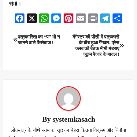
रहे हैं ।
Facebook
X
WhatsApp
Messenger
Pinterest
Email
Print
Teleg
Sha
Post
पत्रकारिता का “प” भी न
गैंगेस्टर की पीसी में पत्रकारों
जानने वाले पैंतरेबाज !
के बीच हुआ गैंगवार..प्रेस
navigation
क्लब की बैठक में भी मंडराए
जूतम पैजार के बादल !
By
systemkasach
लोकतंत्र के चौथे स्तंभ का खुद का चेहरा कितना विद्रूप और घिनौना