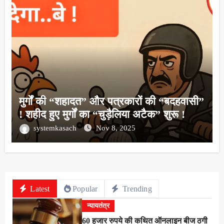
मुर्गों की “शहादत” और पत्रकारों की “बदहवासी”
! शहीद हुए मुर्गों का “चुड़ैलिया अटैक” शुरू !
systemkasach
Nov 8, 2025
Latest
Popular
Trending
न्यायतंत्र
60 हजार रुपये की कथित ऑनलाइन बीज ठगी