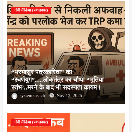
गोदी मीडिया (पत्तलकार)
“भस्मासुर पत्रकारिता” का
“स्वर्णयुग”….लोकतंत्र का चौथा “भूतिया
स्तंभ’..मरने के बाद भी सदस्यता कायम !
systemkasach
Nov 13, 2025
गोदी मीडिया (पत्तलकार)