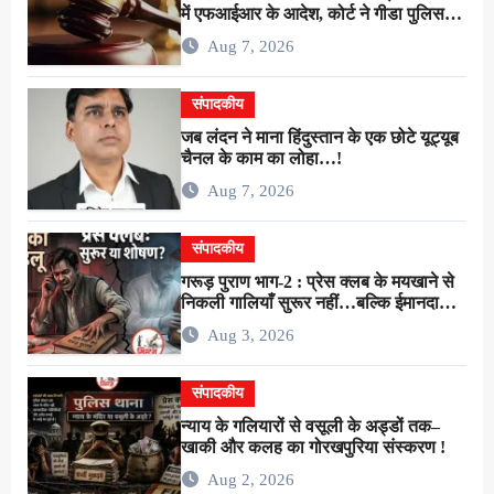
में एफआईआर के आदेश, कोर्ट ने गीडा पुलिस
को 24 घंटे में मुकदमा दर्ज करने का दिया निर्देश
Aug 7, 2026
संपादकीय
जब लंदन ने माना हिंदुस्तान के एक छोटे यूट्यूब
चैनल के काम का लोहा…!
Aug 7, 2026
संपादकीय
गरूड़ पुराण भाग-2 : प्रेस क्लब के मयखाने से
निकली गालियाँ सुरूर नहीं…बल्कि ईमानदारी
के शोषण की चीख थी !
Aug 3, 2026
संपादकीय
न्याय के गलियारों से वसूली के अड्डों तक–
खाकी और कलह का गोरखपुरिया संस्करण !
Aug 2, 2026