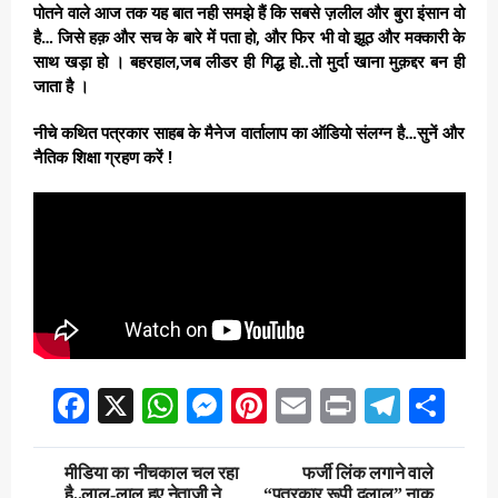
पोतने वाले आज तक यह बात नही समझे हैं कि सबसे ज़लील और बुरा इंसान वो
है… जिसे हक़ और सच के बारे में पता हो, और फिर भी वो झूठ और मक्कारी के
साथ खड़ा हो । बहरहाल,जब लीडर ही गिद्ध हो..तो मुर्दा खाना मुक़द्दर बन ही
जाता है ।
नीचे कथित पत्रकार साहब के मैनेज वार्तालाप का ऑडियो संलग्न है…सुनें और
नैतिक शिक्षा ग्रहण करें !
Facebook
X
WhatsApp
Messenger
Pinterest
Email
Print
Teleg
Sha
Post
मीडिया का नीचकाल चल रहा
फर्जी लिंक लगाने वाले
है..लाल-लाल हुए नेताजी ने
“पत्रकार रूपी दलाल” नाक