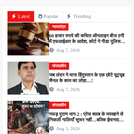
Latest
Popular
Trending
न्यायतंत्र
60 हजार रुपये की कथित ऑनलाइन बीज ठगी
में एफआईआर के आदेश, कोर्ट ने गीडा पुलिस
को 24 घंटे में मुकदमा दर्ज करने का दिया निर्देश
Aug 7, 2026
संपादकीय
जब लंदन ने माना हिंदुस्तान के एक छोटे यूट्यूब
चैनल के काम का लोहा…!
Aug 7, 2026
संपादकीय
गरूड़ पुराण भाग-2 : प्रेस क्लब के मयखाने से
निकली गालियाँ सुरूर नहीं…बल्कि ईमानदारी
के शोषण की चीख थी !
Aug 3, 2026