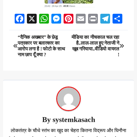
Facebook
X
WhatsApp
Messenger
Pinterest
Email
Print
Teleg
Sha
Post
“दैनिक अखबार” के छेडू
मीडिया का नीचकाल चल रहा
पत्रकार पर बलात्कार का
है..लाल-लाल हुए नेताजी ने
navigation
आरोप लगा है ! फोटो के साथ
खूब गरियाया..वीडियो वायरल
नाम छाप दूँ क्या ?
!
By
systemkasach
लोकतंत्र के चौथे स्तंभ का खुद का चेहरा कितना विद्रूप और घिनौना