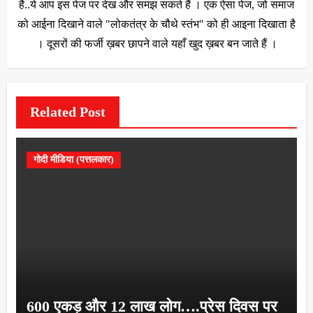
है..ये आप इस पेज पर देख और समझ सकते हैं । एक ऐसा पेज, जो समाज
को आईना दिखाने वाले "लोकतंत्र के चौथे स्तंभ" को ही आइना दिखाता है
। दूसरों की फर्जी ख़बर छापने वाले यहाँ खुद ख़बर बन जाते हैं ।
Related Post
गोदी मीडिया (पत्तलकार)
600 एकड़ और 12 लाख लोग….प्रेस दिवस पर