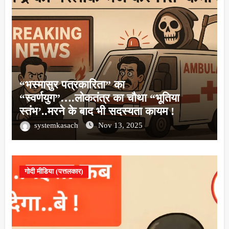
“भस्मासुर पत्रकारिता” का
“स्वर्णयुग”….लोकतंत्र का चौथा “भूतिया
स्तंभ’..मरने के बाद भी सदस्यता कायम !
systemkasach
Nov 13, 2025
गोदी मीडिया (पत्तलकार)