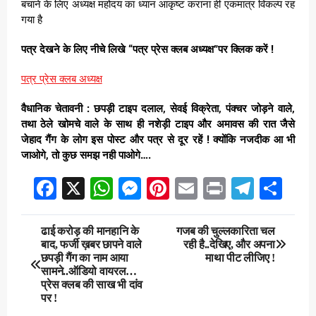
बचाने के लिए अध्यक्ष महोदय का ध्यान आकृष्ट कराना ही एकमात्र विकल्प रह
गया है
पत्र देखने के लिए नीचे लिखे “पत्र प्रेस क्लब अध्यक्ष”पर क्लिक करें !
पत्र प्रेस क्लब अध्यक्ष
वैधानिक चेतावनी : छपड़ी टाइप दलाल, सेवई विक्रेता, पंक्चर जोड़ने वाले,
तथा ठेले खोमचे वाले के साथ ही नशेड़ी टाइप और अमावस की रात जैसे
जेहाद गैंग के लोग इस पोस्ट और पत्र से दूर रहें ! क्योंकि नजदीक आ भी
जाओगे, तो कुछ समझ नही पाओगे….
Facebook
X
WhatsApp
Messenger
Pinterest
Email
Print
Teleg
Sha
Post
ढाई करोड़ की मानहानि के
गजब की चुल्लकारिता चल
बाद, फर्जी ख़बर छापने वाले
रही है..देखिए, और अपना
navigation
छपड़ी गैंग का नाम आया
माथा पीट लीजिए !
सामने..ऑडियो वायरल…
प्रेस क्लब की साख भी दांव
पर !