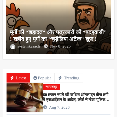
मुर्गों की “शहादत” और पत्रकारों की “बदहवासी”
! शहीद हुए मुर्गों का “चुड़ैलिया अटैक” शुरू !
systemkasach
Nov 8, 2025
Latest
Popular
Trending
न्यायतंत्र
60 हजार रुपये की कथित ऑनलाइन बीज ठगी
में एफआईआर के आदेश, कोर्ट ने गीडा पुलिस
को 24 घंटे में मुकदमा दर्ज करने का दिया निर्देश
Aug 7, 2026