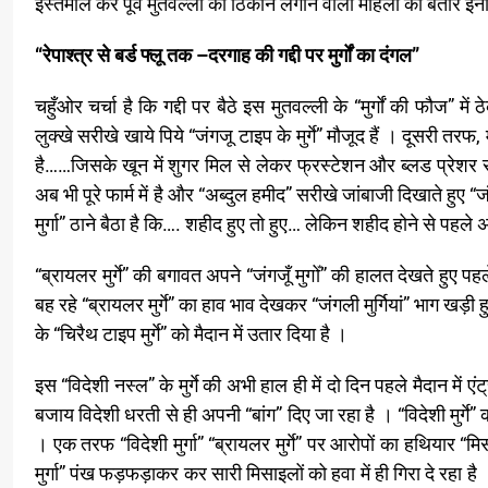
इस्तेमाल कर पूर्व मुतवल्ली को ठिकाने लगाने वाली महिला को बतौर इना
“रेपाश्त्र से बर्ड फ्लू तक –दरगाह की गद्दी पर मुर्गों का दंगल”
चहुँओर चर्चा है कि गद्दी पर बैठे इस मुतवल्ली के “मुर्गों की फौ
लुक्खे सरीखे खाये पिये “जंगजू टाइप के मुर्गे” मौजूद हैं । दूसरी त
है……जिसके खून में शुगर मिल से लेकर फ्रस्टेशन और ब्लड प्रेशर से 
अब भी पूरे फार्म में है और “अब्दुल हमीद” सरीखे जांबाजी दिखाते हुए
मुर्गा” ठाने बैठा है कि…. शहीद हुए तो हुए… लेकिन शहीद होने से पहले अपन
“ब्रायलर मुर्गे” की बगावत अपने “जंगजूँ मुगोँ” की हालत देखते हुए पहल
बह रहे “ब्रायलर मुर्गे” का हाव भाव देखकर “जंगली मुर्गियां” भाग खड़ी 
के “चिरैथ टाइप मुर्गे” को मैदान में उतार दिया है ।
इस “विदेशी नस्ल” के मुर्गे की अभी हाल ही में दो दिन पहले मैदान में एं
बजाय विदेशी धरती से ही अपनी “बांग” दिए जा रहा है । “विदेशी मुर्ग
। एक तरफ “विदेशी मुर्गा” “ब्रायलर मुर्गे” पर आरोपों का हथियार “
मुर्गा” पंख फड़फड़ाकर कर सारी मिसाइलों को हवा में ही गिरा दे रहा है ।