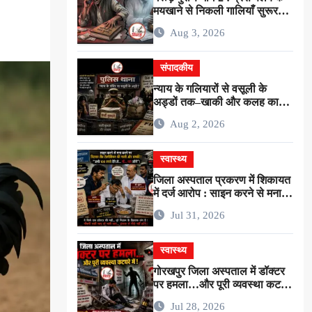
मयखाने से निकली गालियाँ सुरूर
नहीं…बल्कि ईमानदारी के शोषण की
Aug 3, 2026
चीख थी !
संपादकीय
न्याय के गलियारों से वसूली के
अड्डों तक–खाकी और कलह का
गोरखपुरिया संस्करण !
Aug 2, 2026
स्वास्थ्य
जिला अस्पताल प्रकरण में शिकायत
में दर्ज आरोप : साइन करने से मना
करने पर रिटायर लैब टेक्नीशियन ने
Jul 31, 2026
सर्जन से कहा–”अभी 100 रुपये देंगे
तो…गाँ…मरा लोगे” !
स्वास्थ्य
गोरखपुर जिला अस्पताल में डॉक्टर
पर हमला…और पूरी व्यवस्था कटघरे
में !
Jul 28, 2026