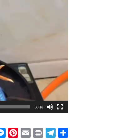
00:16
ok
hatsApp
Messenger
Pinterest
Email
Print
Telegram
Share