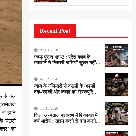
Recent Post
Aug 3, 2026
गरूड़ पुराण भाग-2 : प्रेस क्लब के
मयखाने से निकली गालियाँ सुरूर नहीं…
बल्कि ईमानदारी के शोषण की चीख थी !
Aug 2, 2026
न्याय के गलियारों से वसूली के अड्डों
तक–खाकी और कलह का गोरखपुरिया
ोर से चल
संस्करण !
ड्रामेबाज
Jul 31, 2026
 तो हमने
जिला अस्पताल प्रकरण में शिकायत में
के पिछले
दर्ज आरोप : साइन करने से मना करने
पर रिटायर लैब टेक्नीशियन ने सर्जन से
्त्र” का
कहा–”अभी 100 रुपये देंगे तो…गाँ…