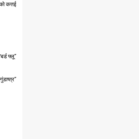
 को कत्तई
र्ड फ्लू”
ंडाष्त्र”