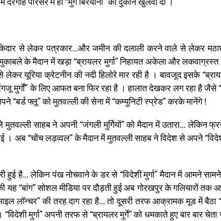
म दरगाह परिसर में ही “मुर्ग बिरयानी” की दुकान खुलवा दी ।
ज” में ठेकेदार से लेकर पत्रकार…और जमीन की दलाली करने वाले से लेकर म
रफ, मुकाबले के मैदान में खड़ा “ब्रायलर मुर्गा” निहायत अकेला और लकवाग्रस्
लेकर यूरिया क्रेटनीन की नदी हिलोरे मार रही है । बावजूद इसके “ब्रायलर
 “जंगजू मुर्गों” के लिए आफत बना फिर रहा है । हालात देखकर लग रहा है जैसे
े “बर्ड फ्लू” को मुतवल्ली की सेना में “कम्युनिटी स्प्रेड” करके मानेंगे !
े मुतवल्ली साहब ने अपनी “जंगली मुर्गियों” को मैदान में उतारा… लेकिन फ्रस
हुई । अब “चोंच लड़व्वल” के मैदान में मुतवल्ली साहब ने विदेश से अपने “विद
ट्री हुई है… लेकिन पंख नोचवाने के डर से “विदेशी मुर्गा” मैदान में आमने साम
े” की यह “बांग” सोशल मीडिया पर दौड़ती हुई अब गोरखपुर के गलियारों तक आ 
मिसाइल लॉन्चर” की तरह दाग रहा है… तो दूसरी तरफ आक्रामक मूड में बैठा 
 “विदेशी मुर्गा” अपनी तरफ से “ब्रायलर मुर्गे” को धमकाते हुए बार बार चेता 