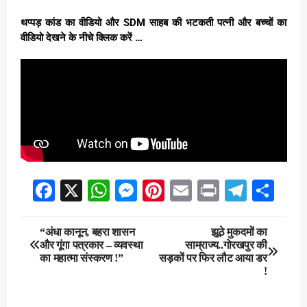
थप्पड़ कांड का वीडियो और SDM साहब की भटकती पत्नी और बच्चों का
वीडियो देखने के नीचे क्लिक करें …
Facebook
X
WhatsApp
Messenger
Pinterest
Email
Print
Teleg
Sha
Post
“अंधा कानून, बहरा शासन
झूठे मुकदमों का
और गूंगा पत्रकार – व्यवस्था
साम्राज्य..गोरखपुर की
navigation
का महात्मा संस्करण !”
सड़कों पर फिर लौट आया डर
!