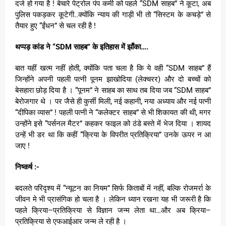
दर्ज हो गया है ! बेचारे पेट्रोल पंप कर्मी को पहले “SDM साहब” ने कूटा, अब
पुलिस पकड़कर कूटेगी..क्योंकि न्याय की गाड़ी भी तो “सिस्टम के कचड़े” से
तैयार हुए “ईंधन” से चल रही है !
थप्पड़ कांड ने “SDM साहब” के इतिहास में झाँका….
बात यहीं खत्म नहीं होती, क्योंकि पता चला है कि ये वही “SDM साहब” हैं
जिन्होंने अपनी पहली पत्नी पूनम झाखोदिया (लेक्चरर) और दो बच्चों को
बेसहारा छोड़ दिया है । “पूनम” ने साहब का साथ तब दिया जब “SDM साहब”
बेरोजगार थे । पर जैसे ही कुर्सी मिली, नई कहानी, नया अध्याय और नई पत्नी
“दीपिका व्यास” ! पहली पत्नी ने “कलेक्टर साहब” से भी शिकायत की थी, मगर
उन्होंने इसे “पर्सनल मैटर” कहकर फाइल को ठंडे बस्ते में भेज दिया । शायद
उन्हें भी डर था कि कहीं “क्रिया के विपरीत प्रतिक्रिया” उनके ऊपर न आ
जाए !
निष्कर्ष :-
बदलते परिदृश्य में “न्यूटन का नियम” सिर्फ किताबों में नहीं, बल्कि रोजमर्रा के
जीवन मे भी प्रासंगिक हो चला है । लेकिन ध्यान रखना यह भी जरूरी है कि
पहले क्रिया–प्रतिक्रिया से विज्ञान जन्म लेता था…और अब क्रिया–
प्रतिक्रिया से एफआईआर जन्म ले रही है ।