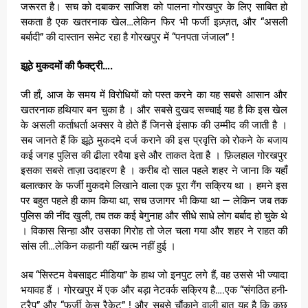
जरूरत है। सच को दबाकर साजिश को पालना गोरखपुर के लिए साबित हो
सकता है एक खतरनाक खेल…लेकिन फिर भी फर्जी इज़्ज़त, और “असली
बर्बादी” की दास्तान समेट रहा है गोरखपुर में “पनपता जंजाल” !
झूठे मुकदमों की फैक्ट्री….
जी हाँ, आज के समय में विरोधियों को पस्त करने का यह सबसे आसान और
खतरनाक हथियार बन चुका है । और सबसे दुखद सच्चाई यह है कि इस खेल
के असली कर्ताधर्ता अक्सर वे होते हैं जिनसे इंसाफ की उम्मीद की जाती है ।
सब जानते हैं कि झूठे मुकदमे दर्ज कराने की इस प्रवृत्ति को रोकने के बजाय
कई जगह पुलिस की ढीला रवैया इसे और ताकत देता है । फ़िलहाल गोरखपुर
इसका सबसे ताज़ा उदाहरण है । करीब दो साल पहले शहर ने जाना कि यहाँ
बलात्कार के फर्जी मुकदमे लिखाने वाला एक पूरा गैंग सक्रिय था । हमने इस
पर बहुत पहले ही काम किया था, सच उजागर भी किया था — लेकिन जब तक
पुलिस की नींद खुली, तब तक कई बेगुनाह और सीधे साधे लोग बर्बाद हो चुके थे
। विकास सिन्हा और उसका गिरोह तो जेल चला गया और शहर ने राहत की
सांस ली…लेकिन कहानी यहीं खत्म नहीं हुई ।
अब “सिस्टम वेबसाइट मीडिया” के हाथ जो इनपुट लगे हैं, वह उससे भी ज्यादा
भयावह हैं । गोरखपुर में एक और बड़ा नेटवर्क सक्रिय है….एक “संगठित हनी-
ट्रैप” और “फर्जी केस रैकेट” ! और सबसे चौंकाने वाली बात यह है कि कुछ