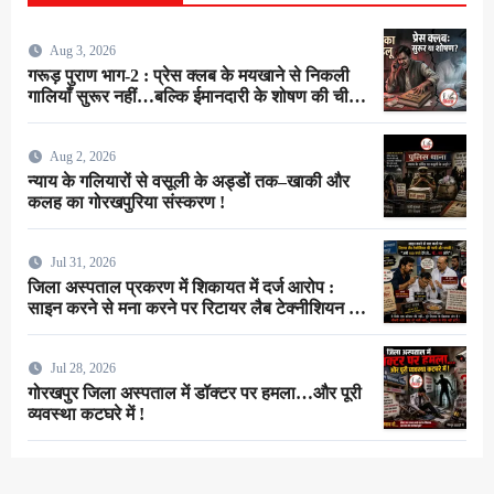
Aug 3, 2026
गरूड़ पुराण भाग-2 : प्रेस क्लब के मयखाने से निकली
गालियाँ सुरूर नहीं…बल्कि ईमानदारी के शोषण की चीख
थी !
Aug 2, 2026
न्याय के गलियारों से वसूली के अड्डों तक–खाकी और
कलह का गोरखपुरिया संस्करण !
Jul 31, 2026
जिला अस्पताल प्रकरण में शिकायत में दर्ज आरोप :
साइन करने से मना करने पर रिटायर लैब टेक्नीशियन ने
सर्जन से कहा–”अभी 100 रुपये देंगे तो…गाँ…मरा लोगे”
!
Jul 28, 2026
गोरखपुर जिला अस्पताल में डॉक्टर पर हमला…और पूरी
व्यवस्था कटघरे में !