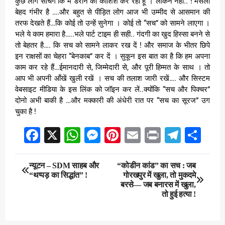
कुछ लोग सोचेंगे कि मैं डराने की कोशिश कर रहा हूँ । लेकिन नहीं.. ! मसला
बेहद गंभीर है ….और बहुत से पीड़ित लोग आज भी उम्मीद से आसमान की
तरफ देखते हैं…कि कोई तो उन्हें सुनेगा । कोई तो “सच” को सामने लाएगा ।
भले ये काम हमारा है…..भले पार्ट टाइम ही सही.. गंदगी का खुद हिस्सा बनने से
तो बेहतर है…. कि सच को सामने लाकर रख दें ! और समाज के भीतर छिपे
इन राक्षसों का चेहरा “बेनकाब” कर दें । सुकून इस बात का है कि हम अपना
काम कर रहे हैं…ईमानदारी से, जिम्मेदारी से, और पूरी हिम्मत के साथ । तो
आप भी अपनी आँखें खुली रखें । सच की तलाश जारी रखें…. और सिस्टम
वेबसाइट मीडिया के इस लिंक को जॉइन कर लें..क्योंकि “सच और पिक्चर”
दोनो अभी बाकी है …और मक्कारी की अंधेरी रात पर “सच का सूरज” उग
चुका है !
Facebook
X
WhatsApp
Messenger
Pinterest
Email
Print
Teleg
Sha
Post
न्यूटन – SDM साहब और
“कोडीन कांड” का सच : जब
“थप्पड़ का सिद्धांत” !
गोरखपुर में खुला, तो मुकदमे
navigation
बरसे— जब बनारस में खुला,
तो हुई हत्या !