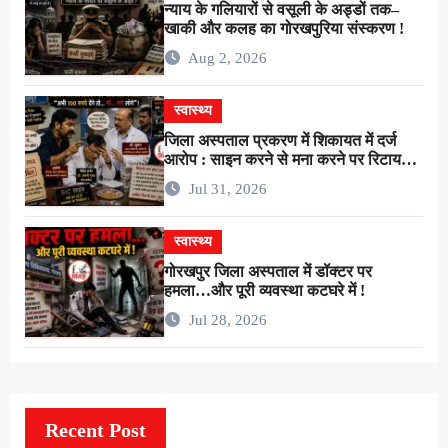
न्याय के गलियारों से वसूली के अड्डों तक–
खाकी और कलह का गोरखपुरिया संस्करण !
Aug 2, 2026
स्वास्थ्य
जिला अस्पताल प्रकरण में शिकायत में दर्ज
आरोप : साइन करने से मना करने पर रिटायर
लैब टेक्नीशियन ने सर्जन से कहा–”अभी 100
Jul 31, 2026
रुपये देंगे तो…गाँ…मरा लोगे” !
स्वास्थ्य
गोरखपुर जिला अस्पताल में डॉक्टर पर
हमला…और पूरी व्यवस्था कटघरे में !
Jul 28, 2026
Recent Post