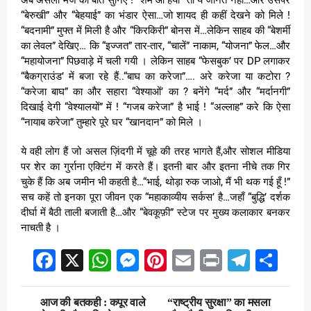
अब असली मजे की बात सुनिए ! “शर्म ओ हया” तो ये जानते नहीं…और उसपर
“बेरुखी” और “बेहयाई” का भंडार ऐसा…जो शायद ही कहीं देखने को मिले !
“बदनामी” मुफ्त में मिली है और “किरकिरी” बोनस में…लेकिन साहब की “बेशर्मी
का लेवल” देखिए… कि “इज्जत” तार-तार, “चालें” नाकाम, “योजना” फेल…और
“महायोजना” पिछवाड़े में चली गयी । लेकिन साहब “फेसबुक’ पर DP लगाकर
“बैकग्राउंड’ में बजा रहे हैं..“बाघ का करेजा”…. अरे करेजा या कटोरा ?
“करेजा बाघ” का और सहारा “वेश्याओं’ का ? बनेंगे “मर्द” और “मर्दानगी”
दिखाई देगी “वेश्यालयों” में ! “गजब करेजा” है भाई ! “अल्लाह” करे कि ऐसा
“नायाब करेजा” तुम्हारे पूरे घर “खानदान” को मिले ।
ये वही लोग हैं जो असल ज़िंदगी में चूहे की तरह भागते हैं,और सोशल मीडिया
पर शेर का गुर्राना एक्टिंग में करते हैं। इतनी बार और इतना नीचे तक गिर
चुके हैं कि अब जमीन भी कहती है…“भाई, थोड़ा रुक जाओ, मैं भी थक गई हूँ !”
सच कहें तो इनका पूरा जीवन एक “महाकाव्यीय सर्कस’ है…जहाँ “बुद्धि’ दर्शक
दीर्घा में बैठी ताली बजाती है…और “बेवकूफ़ी” स्टेज पर मुख्य कलाकार बनकर
नाचती है ।
Facebook
X
WhatsApp
Messenger
Pinterest
Email
Print
Teleg
Sha
Post
आज की बतकही : कपूर वाले
“राष्ट्रीय सुरक्षा” का मसला