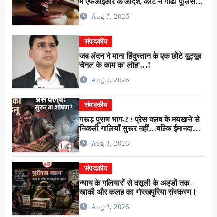
में एफआईआर के आदेश, कोर्ट ने गीडा पुलिस
को 24 घंटे में मुकदमा दर्ज करने का दिया निर्देश
Aug 7, 2026
संपादकीय
जब लंदन ने माना हिंदुस्तान के एक छोटे यूट्यूब
चैनल के काम का लोहा…!
Aug 7, 2026
संपादकीय
गरूड़ पुराण भाग-2 : प्रेस क्लब के मयखाने से
निकली गालियाँ सुरूर नहीं…बल्कि ईमानदारी
के शोषण की चीख थी !
Aug 3, 2026
संपादकीय
न्याय के गलियारों से वसूली के अड्डों तक–
खाकी और कलह का गोरखपुरिया संस्करण !
Aug 2, 2026