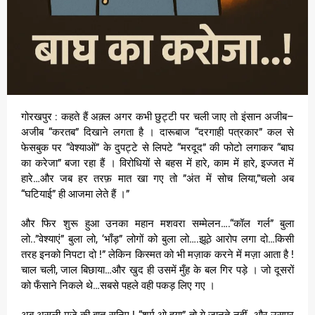
गोरखपुर : कहते हैं अक़्ल अगर कभी छुट्टी पर चली जाए तो इंसान अजीब–
अजीब “करतब” दिखाने लगता है । दारूबाज “दरगाही पत्रकार” कल से
फेसबुक पर “वेश्याओं” के दुपट्टे से लिपटे “मरदूद” की फोटो लगाकर “बाघ
का करेजा” बजा रहा हैं । विरोधियों से बहस में हारे, काम में हारे, इज्जत में
हारे…और जब हर तरफ़ मात खा गए तो ”अंत में सोच लिया,”चलो अब
“घटियाई” ही आजमा लेते हैं ।”
और फिर शुरू हुआ उनका महान मशवरा सम्मेलन….“कॉल गर्ल” बुला
लो..”वेश्याएं” बुला लो, ‘भाँड़” लोगों को बुला लो….झूठे आरोप लगा दो…किसी
तरह इनको निपटा दो !” लेकिन किस्मत को भी मज़ाक करने में मज़ा आता है !
चाल चली, जाल बिछाया…और खुद ही उसमें मुँह के बल गिर पड़े । जो दूसरों
को फँसाने निकले थे…सबसे पहले वही पकड़ लिए गए ।