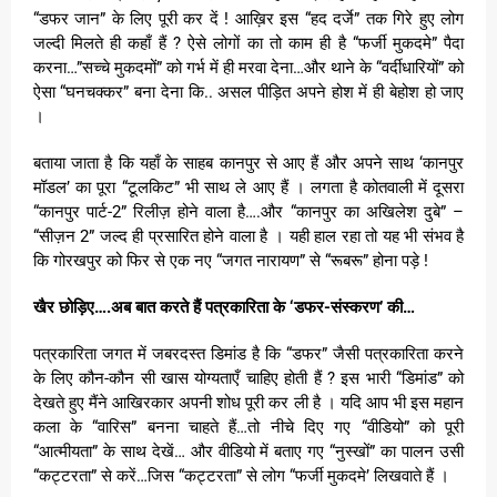
“डफर जान” के लिए पूरी कर दें ! आख़िर इस “हद दर्जे” तक गिरे हुए लोग
जल्दी मिलते ही कहाँ हैं ? ऐसे लोगों का तो काम ही है “फर्जी मुकदमे” पैदा
करना…”सच्चे मुकदमों” को गर्भ में ही मरवा देना…और थाने के “वर्दीधारियों” को
ऐसा “घनचक्कर” बना देना कि.. असल पीड़ित अपने होश में ही बेहोश हो जाए
।
बताया जाता है कि यहाँ के साहब कानपुर से आए हैं और अपने साथ ‘कानपुर
मॉडल’ का पूरा “टूलकिट” भी साथ ले आए हैं । लगता है कोतवाली में दूसरा
“कानपुर पार्ट-2” रिलीज़ होने वाला है….और “कानपुर का अखिलेश दुबे” –
“सीज़न 2” जल्द ही प्रसारित होने वाला है । यही हाल रहा तो यह भी संभव है
कि गोरखपुर को फिर से एक नए “जगत नारायण” से “रूबरू” होना पड़े !
खैर छोड़िए….अब बात करते हैं पत्रकारिता के ‘डफर-संस्करण’ की…
पत्रकारिता जगत में जबरदस्त डिमांड है कि “डफर” जैसी पत्रकारिता करने
के लिए कौन-कौन सी खास योग्यताएँ चाहिए होती हैं ? इस भारी “डिमांड” को
देखते हुए मैंने आखिरकार अपनी शोध पूरी कर ली है । यदि आप भी इस महान
कला के “वारिस” बनना चाहते हैं…तो नीचे दिए गए “वीडियो” को पूरी
“आत्मीयता” के साथ देखें… और वीडियो में बताए गए “नुस्खों” का पालन उसी
“कट्टरता” से करें…जिस “कट्टरता” से लोग “फर्जी मुकदमे’ लिखवाते हैं ।