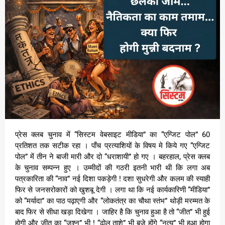
प्रेस क्लब चुनाव में “सिस्टम वेबसाइट मीडिया” का “एग्जिट पोल” 60
प्रतिशत तक सटीक रहा । पाँच प्रत्याशियों के विषय मे किये गए “एग्जिट
पोल” में तीन ने बाजी मारी और दो “धराशायी” हो गए । बहरहाल, प्रेस क्लब
के चुनाव सम्पन्न हुए । उम्मीदों की गठरी इतनी भारी थी कि लगा अब
पत्रकारिता की “नाव” नई दिशा पकड़ेगी ! दशा सुधरेगी और कलम की स्याही
फिर से जनसरोकारों को खुशबू देगी । लगा था कि नई कार्यकारिणी “मीडिया”
को “मर्यादा” का पाठ पढ़ाएगी और “लोकतंत्र का चौथा स्तंभ” थोड़ी मरम्मत के
बाद फिर से सीधा खड़ा दिखेगा । जाहिर है कि चुनाव हुआ है तो “जीत” भी हुई
होगी और जीत का “जश्न” भी ! “ढोल ताशे” भी बजे होंगे “नृत्य” भी हुआ होगा