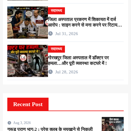
स्वास्थ्य
जिला अस्पताल प्रकरण में शिकायत में दर्ज
आरोप : साइन करने से मना करने पर रिटायर
लैब टेक्नीशियन ने सर्जन से कहा–”अभी 100
Jul 31, 2026
रुपये देंगे तो…गाँ…मरा लोगे” !
स्वास्थ्य
गोरखपुर जिला अस्पताल में डॉक्टर पर
हमला…और पूरी व्यवस्था कटघरे में !
Jul 28, 2026
Recent Post
Aug 3, 2026
गरूड़ पुराण भाग-2 : प्रेस क्लब के मयखाने से निकली