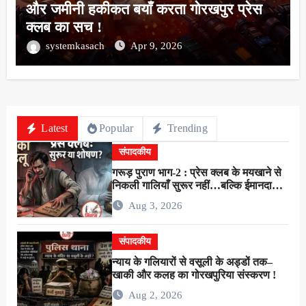
और जमीनी हकीकत बयाँ करता गोरखपुर प्रेस
क्लब का सच !
systemkasach
Apr 9, 2026
Latest
Popular
Trending
संपादकीय
गरूड़ पुराण भाग-2 : प्रेस क्लब के मयखाने से
निकली गालियाँ सुरूर नहीं…बल्कि ईमानदारी
के शोषण की चीख थी !
Aug 3, 2026
संपादकीय
न्याय के गलियारों से वसूली के अड्डों तक–
खाकी और कलह का गोरखपुरिया संस्करण !
Aug 2, 2026