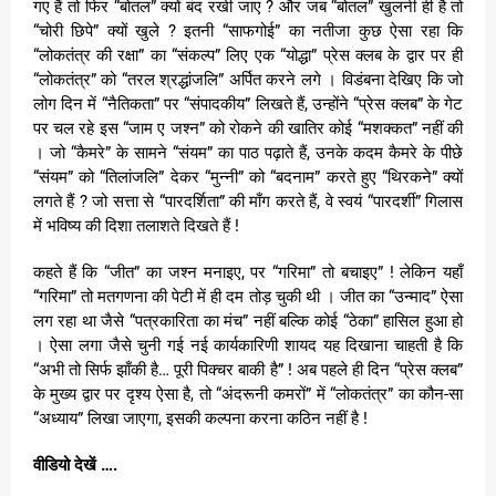
गए हैं तो फिर “बोतल” क्यों बंद रखी जाए ? और जब “बोतल” खुलनी ही है तो
“चोरी छिपे” क्यों खुले ? इतनी “साफगोई” का नतीजा कुछ ऐसा रहा कि
“लोकतंत्र की रक्षा” का “संकल्प” लिए एक “योद्धा” प्रेस क्लब के द्वार पर ही
“लोकतंत्र” को “तरल श्रद्धांजलि” अर्पित करने लगे । विडंबना देखिए कि जो
लोग दिन में “नैतिकता” पर “संपादकीय” लिखते हैं, उन्होंने “प्रेस क्लब” के गेट
पर चल रहे इस “जाम ए जश्न” को रोकने की खातिर कोई “मशक्कत” नहीं की
। जो “कैमरे” के सामने “संयम” का पाठ पढ़ाते हैं, उनके कदम कैमरे के पीछे
“संयम” को “तिलांजलि” देकर “मुन्नी” को “बदनाम” करते हुए “थिरकने” क्यों
लगते हैं ? जो सत्ता से “पारदर्शिता” की माँग करते हैं, वे स्वयं “पारदर्शी” गिलास
में भविष्य की दिशा तलाशते दिखते हैं !
कहते हैं कि “जीत” का जश्न मनाइए, पर “गरिमा” तो बचाइए” ! लेकिन यहाँ
“गरिमा” तो मतगणना की पेटी में ही दम तोड़ चुकी थी । जीत का “उन्माद” ऐसा
लग रहा था जैसे “पत्रकारिता का मंच” नहीं बल्कि कोई “ठेका” हासिल हुआ हो
। ऐसा लगा जैसे चुनी गई नई कार्यकारिणी शायद यह दिखाना चाहती है कि
“अभी तो सिर्फ झाँकी है… पूरी पिक्चर बाकी है” ! अब पहले ही दिन “प्रेस क्लब”
के मुख्य द्वार पर दृश्य ऐसा है, तो “अंदरूनी कमरों” में “लोकतंत्र” का कौन-सा
“अध्याय” लिखा जाएगा, इसकी कल्पना करना कठिन नहीं है !
वीडियो देखें ….