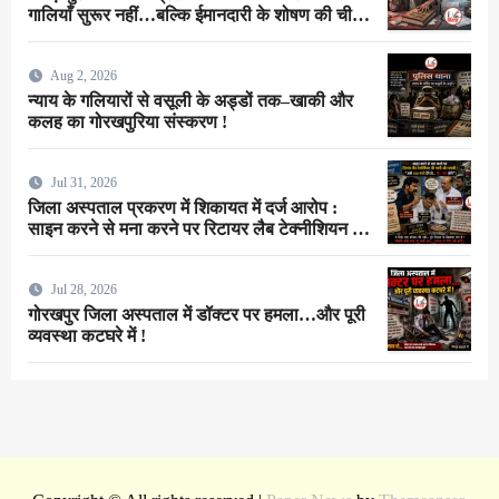
गालियाँ सुरूर नहीं…बल्कि ईमानदारी के शोषण की चीख
थी !
Aug 2, 2026
न्याय के गलियारों से वसूली के अड्डों तक–खाकी और
कलह का गोरखपुरिया संस्करण !
Jul 31, 2026
जिला अस्पताल प्रकरण में शिकायत में दर्ज आरोप :
साइन करने से मना करने पर रिटायर लैब टेक्नीशियन ने
सर्जन से कहा–”अभी 100 रुपये देंगे तो…गाँ…मरा लोगे”
!
Jul 28, 2026
गोरखपुर जिला अस्पताल में डॉक्टर पर हमला…और पूरी
व्यवस्था कटघरे में !