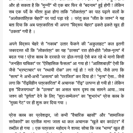
और हो सकता है कि “मुन्नी” भी एक बार फिर से “बदनाम” हुई होगी ! लेकिन
सब एक पर्दे के भीतर हुआ होगा ताकि “लोकतंत्र” का पाठ पढ़ाने वालों के
“अलोकतांत्रिक चेहरों” पर पर्दा पड़ा रहे । परंतु कल “जीत के जश्न” ने यह
बता दिया कि अब पत्रकारिता भी अपना “विद्रूप चेहरा” ढकते ढकते खुद ही
“उकता” गयी है ।
अपने विद्रूप चेहरे से “नकाब” उतार फेंकने की “अकुलाहट” कल इतनी
जबरदस्त थी कि “लोकतंत्र” का यह “उत्सव” रात होते-होते “लोक-नृत्य” में
बदल गया ! प्रेस क्लब के दरवाज़े पर ढोल-नगाड़े ऐसे बज रहे थे मानो किसी
“जनहित याचिका” पर “ऐतिहासिक फैसला” आ गया हो ! “आतिशबाज़ी” ऐसी कि
जैसे “भ्रष्टाचार” पर “स्थायी रोक” लग गई हो ! नारे ऐसे, जैसे लगा कि
“सत्य” ने अभी-अभी “असत्य” को “पराजित” कर दिया हो ! “नृत्य” ऐसा… जैसे
लगा कि “रीढ़विहीन पत्रकारिता” में अचानक “रीढ़” उत्पन्न हो गयी हो ! लेकिन
इस “विजयगाथा” के “उत्सव” का असल चरम दृश्य तब सामने आया….जब
जश्न को “पूर्णता” देने के लिए “सुरा-सम्मेलन” का “शुभारंभ” प्रेस क्लब के
“मुख्य गेट” पर ही शुरू कर दिया गया ।
प्रेस क्लब का प्रवेशद्वार, जो कभी “वैचारिक बहसों” और “सामाजिक
सरोकारों” का प्रतीक माना जाता था कल अचानक “खुले बार काउंटर” में
तब्दील हो गया । एक पत्रकार महोदय ने शायद सोचा कि जब “भाग्य” खुल ही