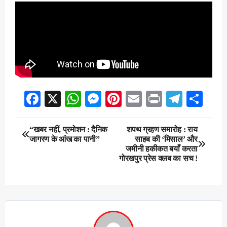
Facebook
X
WhatsApp
Messenger
Pinterest
Email
Print
Teleg
Sha
Post
“खबर नहीं, प्रमोशन : दैनिक
शपथ ग्रहण समारोह : राय
जागरण के आंख का पानी”
साहब की ‘मिसाल’ और
navigation
जमीनी हकीकत बयाँ करता
गोरखपुर प्रेस क्लब का सच !