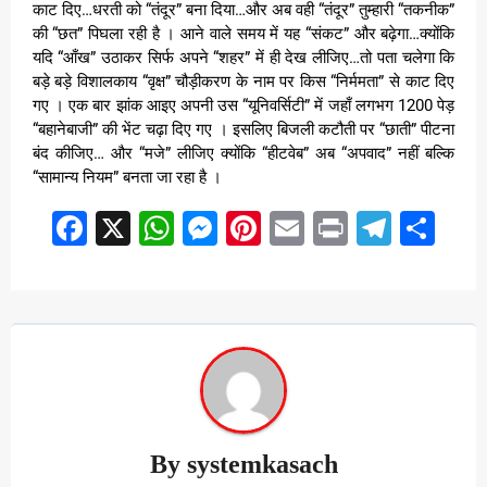
काट दिए…धरती को “तंदूर” बना दिया…और अब वही “तंदूर” तुम्हारी “तकनीक”
की “छत” पिघला रही है । आने वाले समय में यह “संकट” और बढ़ेगा…क्योंकि
यदि “आँख” उठाकर सिर्फ अपने “शहर” में ही देख लीजिए…तो पता चलेगा कि
बड़े बड़े विशालकाय “वृक्ष” चौड़ीकरण के नाम पर किस “निर्ममता” से काट दिए
गए । एक बार झांक आइए अपनी उस “यूनिवर्सिटी” में जहाँ लगभग 1200 पेड़
“बहानेबाजी” की भेंट चढ़ा दिए गए । इसलिए बिजली कटौती पर “छाती” पीटना
बंद कीजिए… और “मजे” लीजिए क्योंकि “हीटवेब” अब “अपवाद” नहीं बल्कि
“सामान्य नियम” बनता जा रहा है ।
Facebook
X
WhatsApp
Messenger
Pinterest
Email
Print
Teleg
Sha
By
systemkasach