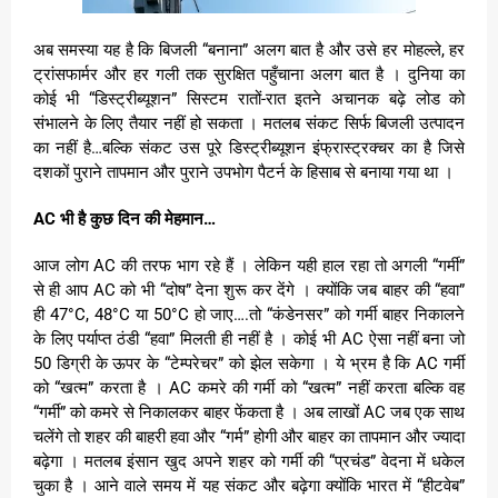
अब समस्या यह है कि बिजली “बनाना” अलग बात है और उसे हर मोहल्ले, हर
ट्रांसफार्मर और हर गली तक सुरक्षित पहुँचाना अलग बात है । दुनिया का
कोई भी “डिस्ट्रीब्यूशन” सिस्टम रातों-रात इतने अचानक बढ़े लोड को
संभालने के लिए तैयार नहीं हो सकता । मतलब संकट सिर्फ बिजली उत्पादन
का नहीं है…बल्कि संकट उस पूरे डिस्ट्रीब्यूशन इंफ्रास्ट्रक्चर का है जिसे
दशकों पुराने तापमान और पुराने उपभोग पैटर्न के हिसाब से बनाया गया था ।
AC भी है कुछ दिन की मेहमान…
आज लोग AC की तरफ भाग रहे हैं । लेकिन यही हाल रहा तो अगली “गर्मी”
से ही आप AC को भी “दोष” देना शुरू कर देंगे । क्योंकि जब बाहर की “हवा”
ही 47°C, 48°C या 50°C हो जाए….तो “कंडेनसर” को गर्मी बाहर निकालने
के लिए पर्याप्त ठंडी “हवा” मिलती ही नहीं है । कोई भी AC ऐसा नहीं बना जो
50 डिग्री के ऊपर के “टेम्परेचर” को झेल सकेगा । ये भ्रम है कि AC गर्मी
को “खत्म” करता है । AC कमरे की गर्मी को “खत्म” नहीं करता बल्कि वह
“गर्मी” को कमरे से निकालकर बाहर फेंकता है । अब लाखों AC जब एक साथ
चलेंगे तो शहर की बाहरी हवा और “गर्म” होगी और बाहर का तापमान और ज्यादा
बढ़ेगा । मतलब इंसान खुद अपने शहर को गर्मी की “प्रचंड” वेदना में धकेल
चुका है । आने वाले समय में यह संकट और बढ़ेगा क्योंकि भारत में “हीटवेब”