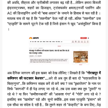
की अवधि, तीव्रता और फ्रीक्वेंसी लगातार बढ़ रही है….लेकिन हमारा बिजली
इंफ्रास्ट्रक्चर, शहरों का डिजाइन, ट्रांसफार्मर क्षमता,एनर्जी प्लानिंग और
AC की डिजाइनिंग अभी भी “बाबा आदम” के जमाने के हिसाब से चल रही है ।
मतलब सच तो यह है कि “तकनीक” फेल नहीं हो रही…बल्कि “तकनीक” उस
“प्रकृति” के सामने घुटने टेक रही है जिसे इंसान ने खुद “असंतुलित” किया है
।
अब दैनिक जागरण की इस खबर को देख लीजिए ! लिखते हैं कि
“गोरखपुर में
कमिश्नर की फटकार बेअसर”….
अरे तो अब तुम ही बता दो “पत्रकारिता के
चित्रगुप्त”…कि कमिश्नर साहब करें तो करें क्या ? जब “वृक्षारोपण” के नाम पर
सिर्फ “कागजों” में ही पेड़ लगाए जा रहे थे…तब उस वक्त क्या तुम “ठुमरी” गा
रहे थे ? या फिर “कमीशनबाजी” की “आकाश गंगा” में “गोते” लगा रहे थे ?
इसलिए बस “खामोश” रहो और सुनो क्योंकि…इस वक्त प्रकृति “इंसान” को
एक सीधा सा संदेश दे रही है… कि तुमने शहर तो “कंक्रीट” के बना लिए…पेड़