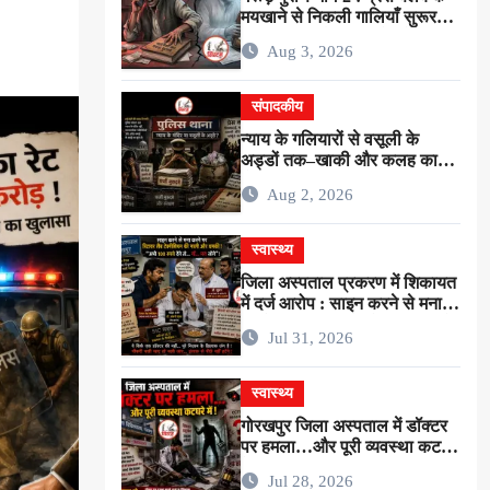
मयखाने से निकली गालियाँ सुरूर
नहीं…बल्कि ईमानदारी के शोषण की
Aug 3, 2026
चीख थी !
संपादकीय
न्याय के गलियारों से वसूली के
अड्डों तक–खाकी और कलह का
गोरखपुरिया संस्करण !
Aug 2, 2026
स्वास्थ्य
जिला अस्पताल प्रकरण में शिकायत
में दर्ज आरोप : साइन करने से मना
करने पर रिटायर लैब टेक्नीशियन ने
Jul 31, 2026
सर्जन से कहा–”अभी 100 रुपये देंगे
तो…गाँ…मरा लोगे” !
स्वास्थ्य
गोरखपुर जिला अस्पताल में डॉक्टर
पर हमला…और पूरी व्यवस्था कटघरे
में !
Jul 28, 2026