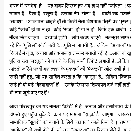
भारत में “रंगभेद” है । यह वाक्य लिखते हुए अब हाथ नहीं “कांपता” ! 
ताकत है.. पैसा है..रसूख है…उसका रंग “गोरा” है । बाकी सब “काले”
“तमाशा” ! आजमाना चाहते हों तो किसी नेता विधायक मंत्री पर भ्रष
कोई “जांच” हो या न हो…कोई “सजा” हो या न हो…सिर्फ एक आरोप
मौका मिल जाएगा । दरवाजे टूटेंगे… लोग उठाए जाएंगे… मलमूत्र साफ कर
रहे कि “पुलिस” सोती नहीं है….पुलिस जागती है… लेकिन “आवाज”
रिकॉर्ड में गुंडा, हत्यारा और असलहा तस्कर बताती रही है….आज वो खुद
पुलिस उस “मरदूद” को बचाने के लिए फर्जी रिपोर्ट लगाती है…लेक
औरतों जरिये फर्जी बलात्कार के मुकदमों की “फैक्ट्री” खोल रखी है
खड़ी नहीं हुई…जो यह साबित करता है कि “कानून” है… लेकिन “किताब”
खड़े हो वो बड़े “वेश्याबाज” हैं । उनके खिलाफ शिकायत दर्ज नहीं होत
भी नाम जुड़े पाए गए हैं !
आज गोरखपुर का यह मामला “कोर्ट” में है…समाज और इंसानियत के 
हांफते हुए पहुँच चुके हैं…कल यह मामला “हाइकोर्ट” जाएगा….जरू
सामाजिक “सुवरों” को बचाने के लिये “कागज” काले किये हैं । रामायण
“भागीदार” वो सभी होते हैं…जो उस “व्यवस्था” का हिस्सा होते हैं…या उ