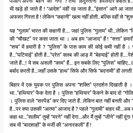
पाओगे अपनी “बहन” को “नंगा” ? तभी “हिंदुस्तानी” हवलदार कहता है…
भी खड़े हो जाते हैं ! “आदेश” वहीं रह जाता है…”इंसान” आगे आ जा
अफसर गिरता है ! लेकिन “कहानी” खत्म नहीं होती..बल्कि वहीं से “शुरू
यह “गुलाम” भारत की कहानी है…. जहां पुलिस “गुलाम” थी…लेकिन “बि
की “चौखट” पर कसा जाता था । अब हम “आजाद” हैं ! “सत्ता” हमारी ह
“सच” में हमारी है ? “पुलिस” के पास काम की कोई कमी नहीं है । 
है…”घटियाई” होती है…”प्रेत” क्लब की आड़ में “बेहयाई” होती है….
जाते हैं…! ये सब असली “काम” हैं… इन सबके लिए “पुलिस” चाहिए…
बर्बाद करती है…जहाँ उसके “हाथ” सिर्फ और सिर्फ “बदनामी” ही लगती 
बिहार में एक युवक पर पुलिस अपना “शक्ति” प्रदर्शन दिखाती है
था..”हथियार” फेंक देता है । पुलिस “हथियार” फेंकने के बाद दो “गोलिय
। पुलिस वाले “सस्पेंड” कर दिए जाते हैं..लेकिन बात नहीं बनत
है…पर क्या उसकी “आत्मा” आजाद है ? पहले “गुलामी” बाहर थी…अब क
कहा था…”सलीम” तुम्हें “मरने” नहीं देगा…और मैं तुम्हें “जीने” नही
सब भी “बादशाहों” के मर्जी की “अनारकली” हैं !