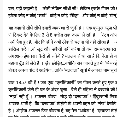
बस, यही कहानी है । छोटी लेकिन सीधी सी ! लेकिन इसके भीतर जो बात
हमेशा कोई न कोई “शर्मा”…कोई न कोई “चिंकू”…और कोई न कोई “मोनू” ढू
यह कहानी सीधे सीधे हमारी व्यवस्था से जुड़ी है । एक प्रमुख न्यूज़ प्ल
से टिकट देने के लिए 3 से 8 करोड़ तक रुपया ले रही हैं । स्टिंग ऑपरे
अभी पैदा हुए हैं..और जिन्हीने अभी ठीक से चलना भी नहीं सीखा है
हासिल करेगा..वो लूट और डकैती नहीं करेगा तो क्या रामचंद्रमा
अंगरक्षक ईमानदार कैसे हो सकेंगे ? मतलब सीधा सा है कि नेता हो या
बहाना ढूँढ़ ही लेते हैं । ख़ैर छोड़िए…क्योंकि सब जानते हुए भी “थेथ
होकर अपना वोट दे आईयेगा…ताकि “मतदाता” सूची में आपका नाम सुरक्
बात 1857 की है ! जब एक “क्रांतिकारी” का पीछा करते हुए एक अं
क्रांतिकारी जैसे ही घर के अंदर घुसा.. वैसे ही महिला ने दरवाज
“नहा” रही हूँ । अफसर चीखा.. तोड़ दो “दरवाजा” ! हिंदुस्तानी स
आवाज आती है…कि “दरवाजा” तोड़ोगे तो अपनी बहन को “नंगा” देखोगे
है । अंग्रेज अफसर फिर चीखता है, यह मेरा “आदेश” है…दरवाजा तोड