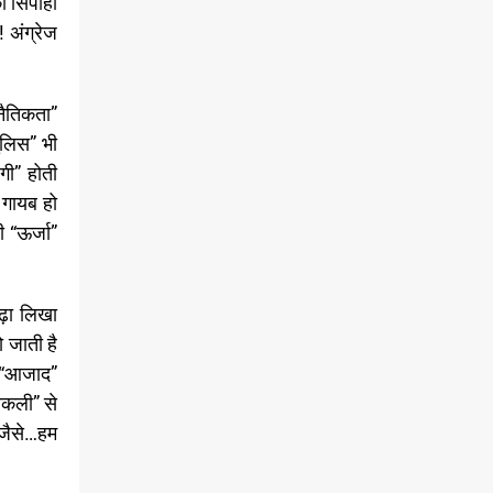
ी सिपाही
 अंग्रेज
नैतिकता”
ुलिस” भी
गी” होती
 गायब हो
 “ऊर्जा”
पढ़ा लिखा
ो जाती है
” “आजाद”
रकली” से
ै जैसे…हम