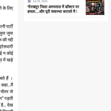
Jul 28, 2026
मरा लोगे” !
गोरखपुर जिला अस्पताल में डॉक्टर पर
े के लिए
हमला…और पूरी व्यवस्था कटघरे में !
नी पार्टी
जुमा जुमा
की गद्दी
्रेसधारी
ोई न कोई
 में खड़े
ते हैं ।
 कहा…मैं
 भीतर से
र” पड़ती
 है… देख