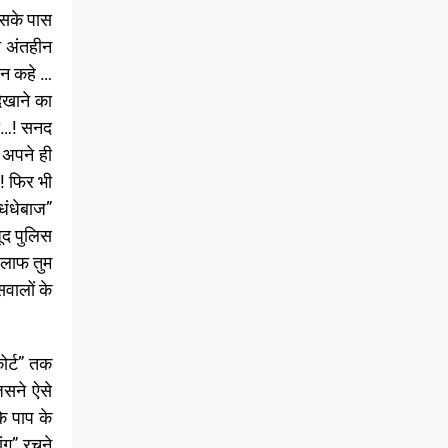
जिसके पास
ा अंतहीन
 न कहे …
िखाने का
ंगी…! सनद
 अपने ही
 ! फिर भी
धंधेबाज”
ूद पुलिस
िलाफ तुम
सवालों के
ोर्ट” तक
िसने ऐसे
ि पाप के
ांग” रचने