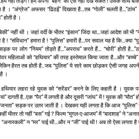
हम नहीं तोड़ेंगे ! हम अपनी “बहन” को ऐसे नहीं देख सकते ! उसके साथ बाक
ता है । “अंग्रेज” अफसर “ढिठई” दिखाता है…तब “गोली” चलती है…”ठांय” !
” होती है ।
की” नहीं थी । जहां वर्दी के भीतर “इंसान” जिंदा था…जहां आदेश को भी “
ै ! “संविधान” हमारा है ! “पुलिस” हमारी है…पर सवाल यह है कि…क्या “प
सड़क पर लोग “नियम” तोड़ते हैं…”अपराध” करते हैं… “चोरी” होती है…”ठ
पेशेवर महिलाओं को “हथियार” की तरह इस्तेमाल किया जाता है…और “बच्चे”
लेकिन हैरत तब होती है..जब “पुलिस” ये सारे काम छोड़कर ऐसी जगह अपनी
है ।
 । हथियार लहरा रहे युवक को “सरेंडर” करने के लिए कहती है । युवक 
ां” दागती है..एक “पैर” में लगती है और दूसरी “जांघ” में ! युवक की “मौत” ह
ी और “जनता” सड़क पर उतर जाती है । देखकर यही लगता है कि आज “पुलिस
हीं भीतर तो नहीं “बस” गई ? फिल्म “मुगल-ए-आजम” में “बादशाह” ने “अना
ं दूंगा ! “अनारकली” न “मर” पाई थी…और न “जी” पाई थी ! अब तो ऐसा लगता ह