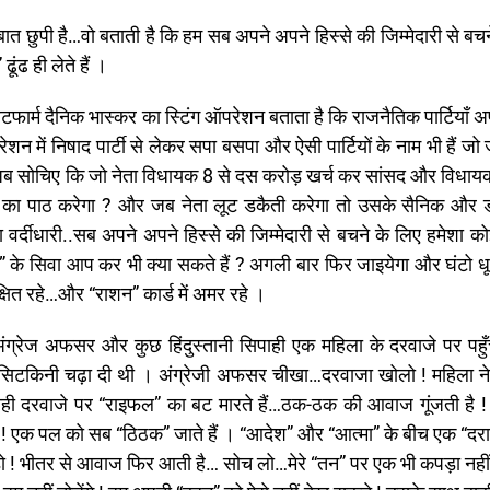
 छुपी है…वो बताती है कि हम सब अपने अपने हिस्से की जिम्मेदारी से बचन
ंढ ही लेते हैं ।
ेटफार्म दैनिक भास्कर का स्टिंग ऑपरेशन बताता है कि राजनैतिक पार्टियाँ अप
शन में निषाद पार्टी से लेकर सपा बसपा और ऐसी पार्टियों के नाम भी हैं जो 
 । अब सोचिए कि जो नेता विधायक 8 से दस करोड़ खर्च कर सांसद और विधायक 
नस का पाठ करेगा ? और जब नेता लूट डकैती करेगा तो उसके सैनिक और ड
 वर्दीधारी..सब अपने अपने हिस्से की जिम्मेदारी से बचने के लिए हमेशा क
रई” के सिवा आप कर भी क्या सकते हैं ? अगली बार फिर जाइयेगा और घंटो धूप
षित रहे…और “राशन” कार्ड में अमर रहे ।
ग्रेज अफसर और कुछ हिंदुस्तानी सिपाही एक महिला के दरवाजे पर पहुँच
े की सिटकिनी चढ़ा दी थी । अंग्रेजी अफसर चीखा…दरवाजा खोलो ! महिला ने
िपाही दरवाजे पर “राइफल” का बट मारते हैं…ठक-ठक की आवाज गूंजती है !
 ! एक पल को सब “ठिठक” जाते हैं । “आदेश” और “आत्मा” के बीच एक “दरा
़ो ! भीतर से आवाज फिर आती है… सोच लो…मेरे “तन” पर एक भी कपड़ा नहीं