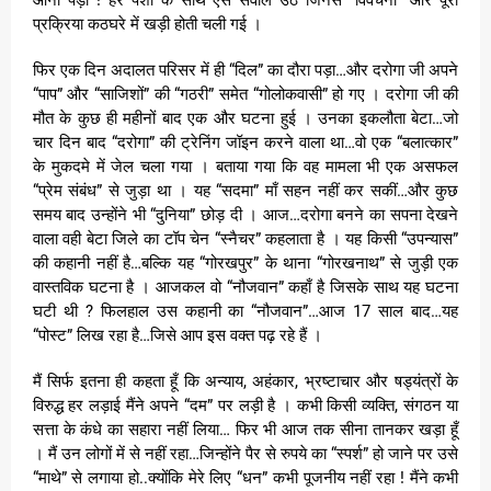
प्रक्रिया कठघरे में खड़ी होती चली गई ।
फिर एक दिन अदालत परिसर में ही “दिल” का दौरा पड़ा…और दरोगा जी अपने
“पाप” और “साजिशों” की “गठरी” समेत “गोलोकवासी” हो गए । दरोगा जी की
मौत के कुछ ही महीनों बाद एक और घटना हुई । उनका इकलौता बेटा…जो
चार दिन बाद “दरोगा” की ट्रेनिंग जॉइन करने वाला था…वो एक “बलात्कार”
के मुकदमे में जेल चला गया । बताया गया कि वह मामला भी एक असफल
“प्रेम संबंध” से जुड़ा था । यह “सदमा” माँ सहन नहीं कर सकीं…और कुछ
समय बाद उन्होंने भी “दुनिया” छोड़ दी । आज…दरोगा बनने का सपना देखने
वाला वही बेटा जिले का टॉप चेन “स्नैचर” कहलाता है । यह किसी “उपन्यास”
की कहानी नहीं है…बल्कि यह “गोरखपुर” के थाना “गोरखनाथ” से जुड़ी एक
वास्तविक घटना है । आजकल वो “नौजवान” कहाँ है जिसके साथ यह घटना
घटी थी ? फिलहाल उस कहानी का “नौजवान”…आज 17 साल बाद…यह
“पोस्ट” लिख रहा है…जिसे आप इस वक्त पढ़ रहे हैं ।
मैं सिर्फ इतना ही कहता हूँ कि अन्याय, अहंकार, भ्रष्टाचार और षड्यंत्रों के
विरुद्ध हर लड़ाई मैंने अपने “दम” पर लड़ी है । कभी किसी व्यक्ति, संगठन या
सत्ता के कंधे का सहारा नहीं लिया… फिर भी आज तक सीना तानकर खड़ा हूँ
। मैं उन लोगों में से नहीं रहा…जिन्होंने पैर से रुपये का “स्पर्श” हो जाने पर उसे
“माथे” से लगाया हो..क्योंकि मेरे लिए “धन” कभी पूजनीय नहीं रहा ! मैंने कभी