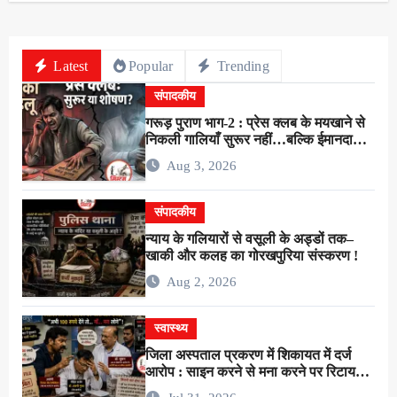
Latest
Popular
Trending
संपादकीय
गरूड़ पुराण भाग-2 : प्रेस क्लब के मयखाने से
निकली गालियाँ सुरूर नहीं…बल्कि ईमानदारी
के शोषण की चीख थी !
Aug 3, 2026
संपादकीय
न्याय के गलियारों से वसूली के अड्डों तक–
खाकी और कलह का गोरखपुरिया संस्करण !
Aug 2, 2026
स्वास्थ्य
जिला अस्पताल प्रकरण में शिकायत में दर्ज
आरोप : साइन करने से मना करने पर रिटायर
लैब टेक्नीशियन ने सर्जन से कहा–”अभी 100