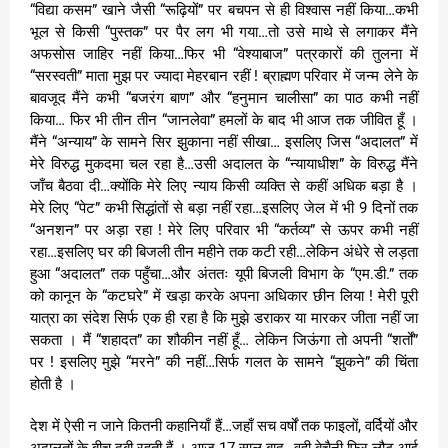
“विद्या कसम” खाने जैसी “रूढ़ियों” पर बचपन से ही विश्वास नहीं किया…कभी
भूल से किसी “पुस्तक” पर पैर लग भी गया…तो उसे माथे से लगाकर मैंने
अफसोस जाहिर नहीं किया…फिर भी “वेश्याबाज” पत्रकारों की तुलना में
“सरस्वती” माता मुझ पर ज्यादा मेहरबान रहीं ! ब्राह्मण परिवार में जन्म लेने के
बावजूद मैंने कभी “बजरंग बाण” और “हनुमान चालीसा” का पाठ कभी नहीं
किया… फिर भी तीन तीन “जानलेवा” हमलों के बाद भी आज तक जीवित हूँ ।
मैंने “अन्याय” के सामने सिर झुकाना नहीं सीखा… इसलिए जिस “अदालत” में
मेरे विरुद्ध मुकदमा चल रहा है…उसी अदालत के “न्यायाधीश” के विरुद्ध मैंने
जाँच बैठवा दी…क्योंकि मेरे लिए न्याय किसी व्यक्ति से कहीं अधिक बड़ा है ।
मेरे लिए “पेट” कभी सिद्धांतों से बड़ा नहीं रहा…इसलिए जेल में भी 9 दिनों तक
“अनशन” पर अड़ा रहा ! मेरे लिए परिवार भी “कर्तव्य” से ऊपर कभी नहीं
रहा…इसलिए घर की बिजली तीन महीने तक कटी रही…लेकिन अंधेरे से लड़ता
हुआ “अदालत” तक पहुँचा…और अंततः यूपी बिजली विभाग के “एम.डी.” तक
को कानून के “कटघरे” में खड़ा करके अपना अधिकार छीन लिया ! मेरी पूरी
यात्रा का संदेश सिर्फ एक ही रहा है कि मुझे डराकर या मारकर जीता नहीं जा
सकता । मैं “शहादत” का शौकीन नहीं हूँ… लेकिन जिऊंगा तो अपनी “शर्तों”
पर ! इसलिए मुझे “मरने” की नहीं…सिर्फ गलत के सामने “झुकने” की चिंता
होती है ।
देश में ऐसी न जाने कितनी कहानियाँ हैं…जहाँ सच वर्षों तक फाइलों, वर्दियों और
अदालतों के बीच दबी रहती हैं । आज 17 साल बाद…वही बेचैनी फिर लौट आई