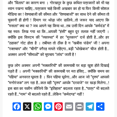
और “विलाप” का कारण बना । गोरखपुर के कुछ कथित पत्रकारों को भी यह
ध्यान रखना चाहिए…पत्रकार चाहे किसी अखबार का हो या फिर किसी सोशल
मीडिया का ! वेश्याबाजी की कीमत और “वेश्याबाजों” का साथ देने की कीमत तो
चुकानी ही होगी ! दिमाग पर थोड़ा जोर डालिये…तो जरूर याद आएगा कि
“मसला” क्या था ? जब आपने यह किया था…तब उसी दिन आपके “कर्मदंड” में
यह स्वतः लिख गया था कि…आपकी “हंसी” बहुत दूर तलक नहीं जाएगी ।
क्योंकि इस सिस्टम की “व्यवस्था” में हर “मुस्कान” दर्ज होती है…और हर
“ठहाका” नोट होता है । तबीयत तो ठीक है न “खबीस पांडेय” जी ! अपना
“रक्तचाप” और “चीनी” वगैरह मापते रहिएगा…बड़ी “धोखेबाज” चीज होती है…
अक्सर अपनी “सीमाओं” को चुपचाप “लांघ” जाती है !
कुछ लोग अक्सर अपनी “मक्कारियों” की कामयाबी पर बड़ा खुश होते दिखाई
पड़ते हैं । अपनी “मक्कारियों” की कामयाबी पर मत हंसिए… क्योंकि समय का
“पहिया” अनवरत घूमता है । फिर पहिया घूमेगा…और आज जो “दृश्य” आपको
“मनोरंजक” लग रहा है…कल वही “दृश्य” आपके “दरवाजे” पर खड़ा मिलेगा…!
इस बात का यकीन कीजिये कि “इतिहास” बदलता रहता है…”पात्र” भी बदलते
रहते हैं…”नाम” भी बदलते रहते हैं…लेकिन “कर्मदण्ड” नहीं !
Facebook
X
WhatsApp
Messenger
Pinterest
Email
Print
Teleg
Sha