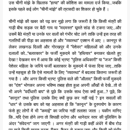
उस चीनी मांझे के खिलाफ “हत्या” की कोशिश का मामला दर्ज किया…जबकि
इसके पहले कई लोग “चीनी मांझे” की त्रासदी का शिकार हो चुके हैं ।
चीनी मांझे की खबर को पढ़ कर मुझे लगा कि जरूरी है कि किसी मंत्री की
गाड़ी बीच सड़क पर बैठी गाय या “मदमस्त” घूमते सांड से टकरा जाए…और
उसमें बैठे मंत्री या उनके घर वालों को गंभीर चोट लगे ताकि उन्हें इस तरह की
गलतियों की पीड़ा का अहसास हो और “व्यवस्था” एक्शन में आए । कानपुर से
लेकर लखनऊ दिल्ली और गोरखपुर में “पेशेवर” महिलाओं को और उनके
दलालों को…”बलात्कार” के फर्जी मुकदमे को “हथियार” बनाकर खेलते हुए
देखा ! देखकर मन में आया कि कोई भ्रष्ट “पुलिस अधिकारी” या “जज” किसी
पेशेवर महिला के जरिये फर्जी बलात्कार के मुकदमे में फंसा दिया जाए…ताकि
उन्हें महसूस हो कि ऐसे मामलों के लिए “व्यवस्था” में बदलाव कितना जरूरी हो
गया है । और अगर किसी भ्रष्ट पुलिस वाले की “औलाद” किसी फर्जी मुकदमे
का “दंश” भोगकर अपना भविष्य तबाह होता हुआ अपनी आँखों से देखे…तो वो
भी अपने “वर्दीधारी बाप” से पूछे कि उसके साथ ऐसा क्यों हुआ…? पूछे, कि
“कानून” तथा पुलिस उसके लिए क्यों कुछ कर नहीं पाई ? इन सवालों की
“धार” से उसके बाप को यह अहसास हो कि “कानून” के दुरुपयोग के कारण
फंसे हुए लोगों में भी “कमाई” का जरिया नहीं तलाशा जाता । यकीन मानिए
कि…यदि ऐसा होने लगा तो सिपाही दरोगा और थानेदार स्तर की पुलिसिंग के
अंदर “संवेदना” जाग जाएगी । अगर मंत्री की गाड़ी कहीं अंधेरे में बीच रोड
पर खड़े किसी खराब ट्रक, टैंकर, कैंटर से टकरा जाए और किसी को गंभीर