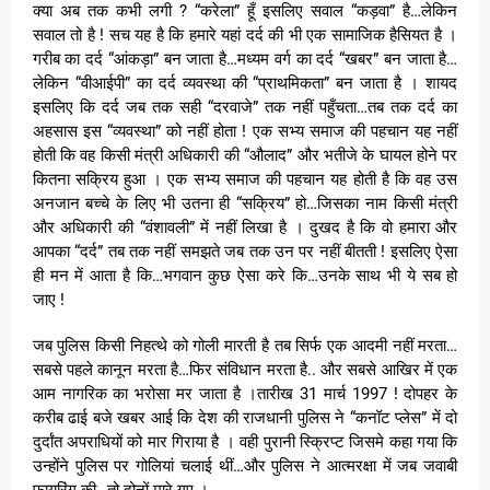
क्या अब तक कभी लगी ? “करेला” हूँ इसलिए सवाल “कड़वा” है…लेकिन
सवाल तो है ! सच यह है कि हमारे यहां दर्द की भी एक सामाजिक हैसियत है ।
गरीब का दर्द “आंकड़ा” बन जाता है…मध्यम वर्ग का दर्द “खबर” बन जाता है…
लेकिन “वीआईपी” का दर्द व्यवस्था की “प्राथमिकता” बन जाता है । शायद
इसलिए कि दर्द जब तक सही “दरवाजे” तक नहीं पहुँचता…तब तक दर्द का
अहसास इस “व्यवस्था” को नहीं होता ! एक सभ्य समाज की पहचान यह नहीं
होती कि वह किसी मंत्री अधिकारी की “औलाद” और भतीजे के घायल होने पर
कितना सक्रिय हुआ । एक सभ्य समाज की पहचान यह होती है कि वह उस
अनजान बच्चे के लिए भी उतना ही “सक्रिय” हो…जिसका नाम किसी मंत्री
और अधिकारी की “वंशावली” में नहीं लिखा है । दुखद है कि वो हमारा और
आपका “दर्द” तब तक नहीं समझते जब तक उन पर नहीं बीतती ! इसलिए ऐसा
ही मन में आता है कि…भगवान कुछ ऐसा करे कि…उनके साथ भी ये सब हो
जाए !
जब पुलिस किसी निहत्थे को गोली मारती है तब सिर्फ एक आदमी नहीं मरता…
सबसे पहले कानून मरता है…फिर संविधान मरता है.. और सबसे आखिर में एक
आम नागरिक का भरोसा मर जाता है ।तारीख 31 मार्च 1997 ! दोपहर के
करीब ढाई बजे खबर आई कि देश की राजधानी पुलिस ने “कनॉट प्लेस” में दो
दुर्दांत अपराधियों को मार गिराया है । वही पुरानी स्क्रिप्ट जिसमे कहा गया कि
उन्होंने पुलिस पर गोलियां चलाई थीं…और पुलिस ने आत्मरक्षा में जब जवाबी
फायरिंग की…तो दोनों मारे गए ।