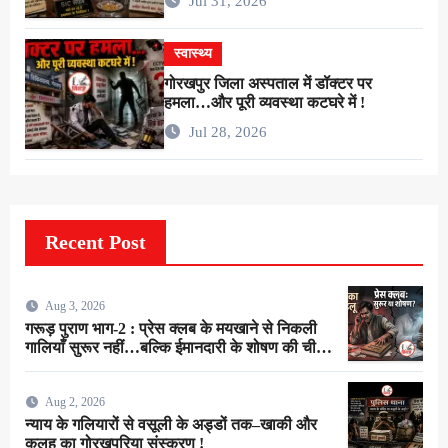
Jul 31, 2026
रुपये देंगे तो…गाँ…मरा लोगे” !
स्वास्थ्य
गोरखपुर जिला अस्पताल में डॉक्टर पर
हमला…और पूरी व्यवस्था कटघरे में !
Jul 28, 2026
Recent Post
Aug 3, 2026
गरूड़ पुराण भाग-2 : प्रेस क्लब के मयखाने से निकली
गालियाँ सुरूर नहीं…बल्कि ईमानदारी के शोषण की चीख
थी !
Aug 2, 2026
न्याय के गलियारों से वसूली के अड्डों तक–खाकी और
कलह का गोरखपुरिया संस्करण !