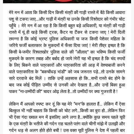
मेरे मन में आता कि किसी दिन किसी मंत्री की गाड़ी रास्ते में बैठे किसी आवारा
पशु से टकरा जाए…और गाड़ी में मंत्री या उनके किसी रिश्तेदार को गंभीर चोट
पहुँचे । मेरे मन में आ रहा है कि किसी बहुत बड़े अधिकारी, या मंत्री की गाड़ी
रास्ते में यूं ही खड़े किसी ट्रक, कैंटर या टैंकर से टकरा जाए ! मेरी दिली
तमन्ना है कि कोई भ्रष्ट पुलिस अधिकारी या जज किसी पेशेवर महिला के
जरिये फर्जी बलात्कार के मुकदमों में फँसा दिया जाएं ! मेरी तीव्र इच्छा है कि
किसी बे-जमीर रिश्वतखोर पुलिस वाले की “औलाद” का भविष्य किसी फर्जी
मुकदमे के कारण तबाह और बर्बाद हो जाये !मेरी यह भी इच्छा है कि चंद रुपयों
के लिए बिकने वाले पत्रकारों और पत्रकारिता की आड़ में वेश्याबाजी करने
वाले पत्रकारिता के “बकचोंधड़ भांडों” को जब जरूरत पड़े…तो उनके सामने
सारे दरवाजे बंद मिलें । ताकि उन्हें अहसास हो कि…सभी रास्ते बंद होने के
बाद जब कोई पीड़ित उम्मीद से उनकी ओर देखता है…और उन्हें बिका हुआ
पाकर “ना-उम्मीदी की” चादर ओढ़ लेता है…तो उम्मीदों पर क्या गुजरती है !
लेकिन मैं आपको स्पष्ट कर दूं कि यह मेरे “मन”के हालात हैं… लेकिन मैं ऐसा
बिल्कुल भी नहीं चाहता कि किसी को चोट लगे…किसी का बुरा हो…लेकिन फिर
भी ऐसा गंदा ख्याल मन में इसलिए आने लगा है…क्योंकि कुछ समय पहले यूपी
के एक मंत्री के भतीजे की गर्दन राह चलते पतंग वाले चीनी मांझे में उलझी और
गर्दन धड़ से अलग होते होते बची ! उस वक्त यूपी पुलिस ने देश में पहली बार