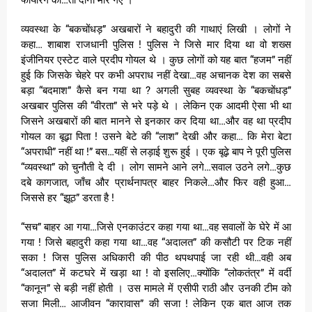
व्यवस्था के “बकचोंधड़” अखबारों ने बहादुरी की गाथाएं लिखी । लोगों ने
कहा… शाबाश राजधानी पुलिस ! पुलिस ने जिसे मार दिया था वो शख्स
इंजीनियर एस्टेट वाले प्रदीप गोयल थे । कुछ लोगों को यह बात “हजम” नहीं
हुई कि जिसके चेहरे पर कभी अपराध नहीं देखा…वह अचानक देश का सबसे
बड़ा “बदमाश” कैसे बन गया था ? अगली सुबह व्यवस्था के “बकचोंधड़”
अखबार पुलिस की “वीरता” से भरे पड़े थे । लेकिन एक आदमी ऐसा भी था
जिसने अखबारों की बात मानने से इनकार कर दिया था…और वह था प्रदीप
गोयल का बूढ़ा पिता ! उसने बेटे की “लाश” देखी और कहा… कि मेरा बेटा
“अपराधी” नहीं था !” बस…यहीं से लड़ाई शुरू हुई । एक बूढ़े बाप ने पूरी पुलिस
“व्यवस्था” को चुनौती दे दी । लोग सामने आने लगे…सवाल उठने लगे…कुछ
दबे कागजात, जाँच और प्रार्थनापत्र बाहर निकले…और फिर वही हुआ…
जिससे हर “झूठ” डरता है !
“सच” बाहर आ गया…जिसे एनकाउंटर कहा गया था…वह सवालों के घेरे में आ
गया ! जिसे बहादुरी कहा गया था…वह “अदालत” की कसौटी पर टिक नहीं
सका ! जिस पुलिस अधिकारी की पीठ थपथपाई जा रही थी…वही अब
“अदालत” में कटघरे में खड़ा था ! वो इसलिए…क्योंकि “लोकतंत्र” में वर्दी
“कानून” से बड़ी नहीं होती । उस मामले में एसीपी राठी और उनकी टीम को
सजा मिली… आजीवन “कारावास” की सजा ! लेकिन एक बात आज तक