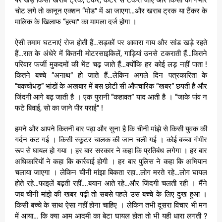
चोट लगे तो कानून एक्शन “मोड” में आ जाएगा…और खराब ट्रक या टैंकर के
मालिक के खिलाफ “हत्या” का मामला दर्ज होगा ।
ऐसी तमाम घटनाएं रोज होती हैं…सड़कों पर आवारा गाय और सांड खड़े रहते
हैं…रात के अंधेरे में कितनी मोटरसाइकिलें, गाड़ियां उनसे टकराती हैं…कितने
परिवार फर्जी मुकदमों की भेंट चढ़ जाते हैं…क्योंकि हर कोई लड़ नहीं पाता !
कितने बच्चे “अनाथ” हो जाते हैं…लेकिन अगले दिन पत्रकारिता के
“बकचोंधड़” भांडों के अखबार में बस छोटी सी औपचारिक “खबर” छपती है और
जिंदगी आगे बढ़ जाती है । एक पुरानी “कहावत” याद आती है । “जाके पांव न
फटे बिवाई, सो का जाने पीर पराई” !
हमने और आपने कितनी बार पढ़ा और सुना है कि चीनी मांझे से किसी युवक की
गर्दन कट गई । किसी स्कूटर चालक की जान चली गई । कोई बच्चा गंभीर
रूप से घायल हो गया । हर बार सरकार ने कहा कि प्रतिबंध लगेगा । हर बार
अधिकारियों ने कहा कि कार्रवाई होगी । हर बार पुलिस ने कहा कि अभियान
चलाया जाएगा । लेकिन चीनी मांझा बिकता रहा…लोग मरते रहे…लोग घायल
होते रहे…फाइलें बढ़ती रहीं….बयान आते रहे…और जिंदगी चलती रही । मैंने
जब चीनी मांझे की खबर पढ़ी तो सबसे पहले उस बच्चे के लिए दुख हुआ ।
किसी बच्चे के साथ ऐसा नहीं होना चाहिए । लेकिन तभी दूसरा विचार भी मन
में आया… कि क्या आम आदमी का बेटा घायल होता तो भी यही धारा लगती ?