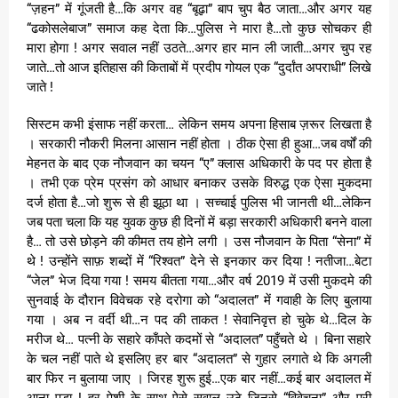
“ज़हन” में गूंजती है…कि अगर वह “बूढ़ा” बाप चुप बैठ जाता…और अगर यह
“ढकोसलेबाज” समाज कह देता कि…पुलिस ने मारा है…तो कुछ सोचकर ही
मारा होगा ! अगर सवाल नहीं उठते…अगर हार मान ली जाती…अगर चुप रह
जाते…तो आज इतिहास की किताबों में प्रदीप गोयल एक “दुर्दांत अपराधी” लिखे
जाते !
सिस्टम कभी इंसाफ नहीं करता… लेकिन समय अपना हिसाब ज़रूर लिखता है
। सरकारी नौकरी मिलना आसान नहीं होता । ठीक ऐसा ही हुआ…जब वर्षों की
मेहनत के बाद एक नौजवान का चयन “ए” क्लास अधिकारी के पद पर होता है
। तभी एक प्रेम प्रसंग को आधार बनाकर उसके विरुद्ध एक ऐसा मुकदमा
दर्ज होता है…जो शुरू से ही झूठा था । सच्चाई पुलिस भी जानती थी…लेकिन
जब पता चला कि यह युवक कुछ ही दिनों में बड़ा सरकारी अधिकारी बनने वाला
है… तो उसे छोड़ने की कीमत तय होने लगी । उस नौजवान के पिता “सेना” में
थे ! उन्होंने साफ़ शब्दों में “रिश्वत” देने से इनकार कर दिया ! नतीजा…बेटा
“जेल” भेज दिया गया ! समय बीतता गया…और वर्ष 2019 में उसी मुकदमे की
सुनवाई के दौरान विवेचक रहे दरोगा को “अदालत” में गवाही के लिए बुलाया
गया । अब न वर्दी थी…न पद की ताकत ! सेवानिवृत्त हो चुके थे…दिल के
मरीज थे… पत्नी के सहारे काँपते कदमों से “अदालत” पहुँचते थे । बिना सहारे
के चल नहीं पाते थे इसलिए हर बार “अदालत” से गुहार लगाते थे कि अगली
बार फिर न बुलाया जाए । जिरह शुरू हुई…एक बार नहीं…कई बार अदालत में
आना पड़ा ! हर पेशी के साथ ऐसे सवाल उठे जिनसे “विवेचना” और पूरी