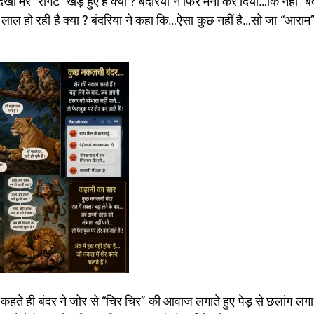
मेरे “रोंगटे” खड़े हुए है क्या ? बंदरिया ने फिर मना कर दिया…कि नहीं “ब
” लाल हो रही है क्या ? बंदरिया ने कहा कि…ऐसा कुछ नहीं है…सो जा “आराम”
े कहते ही बंदर ने जोर से “चिर चिर” की आवाज लगाते हुए पेड़ से छलांग ल