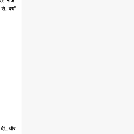
ंदर” राजा
 से…क्यों
गा दी…और